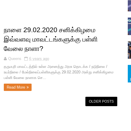
நாளை 29.02.2020 சனிக்கிழமை
இவ்வளவு மாவட்டங்களுக்கு பள்ளி
வேலை நாளா?
Queens
6 years ago
தருமபுரி மாவட்டத்தில் உள்ள அனைத்து அரசு தொடக்க / நடுநிலை /
உயர்நிலை / மேல்நிலைப்பள்ளிகளுக்கு 29.02.2020 அன்று சனிக்கிழமை
பள்ளி வேலை நாளாக செ...
Read More
OLDER POSTS