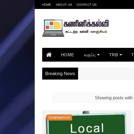
HOME
ABOUT US
CONTACT US
HOME
வகுப்பு
TRB
Breaking News
Showing posts with 
DHARMAPURI