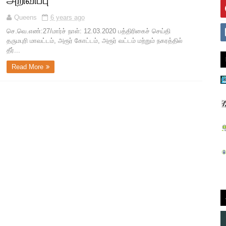
அறிவிப்பு
Queens
6 years ago
செ.வெ.எண்‌:27/மார்ச்‌ நாள்‌: 12.03.2020 பத்திரிகைச்‌ செய்தி
தருமபுரி மாவட்டம்‌, அரூர்‌ கோட்டம்‌, அரூர்‌ வட்டம்‌ மற்றும்‌ நகரத்தில்‌
தீர்...
Read More