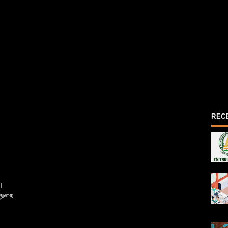
REC
T
்துறை