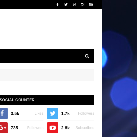
SOCIAL COUNTER
3.5k
1.7k
Likes
Followers
735
2.8k
Followers
Subscribes