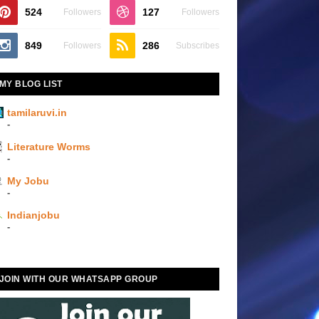
524
127
Followers
Followers
849
286
Followers
Subscribes
MY BLOG LIST
tamilaruvi.in
-
Literature Worms
-
My Jobu
-
Indianjobu
-
JOIN WITH OUR WHATSAPP GROUP