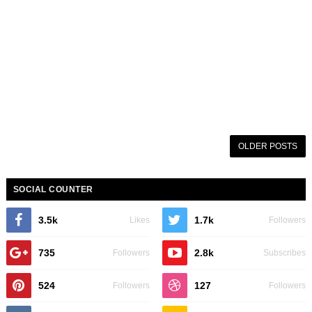
OLDER POSTS
SOCIAL COUNTER
3.5k
1.7k
Likes
Followers
735
2.8k
Followers
Subscribes
524
127
Followers
Followers