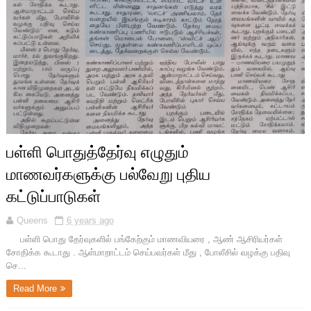
பள்ளி பொதுத்தேர்வு எழுதும்
மாணவர்களுக்கு பல்வேறு புதிய
கட்டுப்பாடுகள்
Queens
6 years ago
பள்ளி பொது தேர்வுகளில் பங்கேற்கும் மாணவியரை , ஆண் ஆசிரியர்கள்
சோதிக்க கூடாது . ஆள்மாறாட்டம் செய்பவர்கள் மீது , போலீசில் வழக்கு பதிவு
செ...
Read More