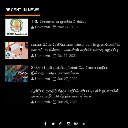
RECENT IN NEWS
TRB தேர்வுக்கான முக்கிய அறிவிப்பு
Unknown
Nov 24, 2021
நவம்பர் 1ஆம் தேதியே மாணவர்கள் பள்ளிக்கு வரவேண்டும்
என கட்டாயமில்லை - அமைச்சர் அன்பில் மகேஷ் அறிவிப்பு
Unknown
Oct 25, 2021
27.06.21 தமிழகத்தில் தினசரி கொரோனா பாதிப்பு -
இன்றைய பாதிப்பு எண்ணிக்கை
Unknown
Jun 27, 2021
ஆசிரியர் தகுதித் தேர்வு மதிப்பெண் பட்டியலில் நடிகையின்
புகைப்படம் இடம்பெற்றுள்ளதால் சர்ச்சை
Unknown
Jun 25, 2021