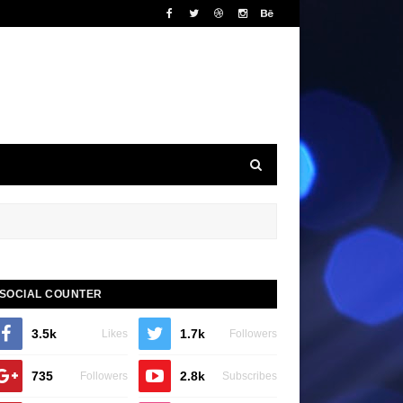
SOCIAL COUNTER
3.5k
1.7k
Likes
Followers
735
2.8k
Followers
Subscribes