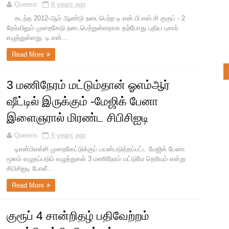
Queens
6 years ago
கடந்த 2012-ஆம் ஆண்டு நடைபெற்ற டி.என்.பி.எஸ்.சி குரூப் - 2
தேர்விலும் முறைகேடு நடைபெற்றுள்ளதாக தற்போது புதிய புகார்
எழுந்துள்ளது. டி.என்...
Read More
3 மணிநேரம் மட்டும்தான் ஓஎம்ஆர்
ஷீட்டில் இருக்கும் -மேஜிக் பேனா
இளைஞரால் மிரண்ட சிபிசிஐடி
Queens
6 years ago
டிஎன்பிஎஸ்சி முறைகேட்டுக்குப் பயன்படுத்தப்பட்ட மேஜிக் பேனா
மூலம் எழுதப்படும் எழுத்துகள் 3 மணிநேரம் மட்டுமே தெரியும் என்று
சிபிசிஐடி போலீ...
Read More
குரூப் 4 சான்றிதழ் பதிவேற்றம்