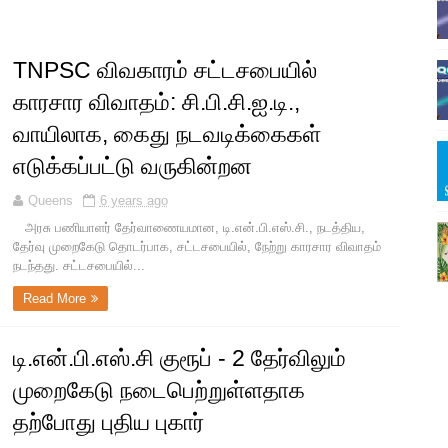
TNPSC விவகாரம் சட்டசபையில்
காரசார விவாதம்: சி.பி.சி.ஐ.டி.,
வாயிலாக, கைது நடவடிக்கைகள்
எடுக்கப்பட்டு வருகின்றன
Queens
6 years ago
அரசு பணியாளர் தேர்வாணையமான, டி.என்.பி.எஸ்.சி., நடத்திய,
தேர்வு முறைகேடு தொடர்பாக, சட்டசபையில், நேற்று காரசார விவாதம்
நடந்தது. சட்டசபையில்...
Read More
டி.என்.பி.எஸ்.சி குரூப் - 2 தேர்விலும்
முறைகேடு நடைபெற்றுள்ளதாக
தற்போது புதிய புகார்