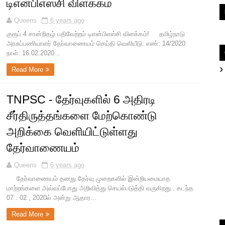
டிஎன்பிஎஸ்சி விளக்கம்
Queens
6 years ago
குரூப் 4 சான்றிதழ் பதிவேற்றம் டிஎன்பிஎஸ்சி விளக்கம்! தமிழ்நாடு
அரசுப்பணியாளர் தேர்வாணையம் செய்தி வெளியீடு: எண்: 14/2020
நாள்: 16.02.2020...
Read More
TNPSC - தேர்வுகளில் 6 அதிரடி
சீர்திருத்தங்களை மேற்கொண்டு
அறிக்கை வெளியிட்டுள்ளது
தேர்வாணையம்
Queens
6 years ago
தேர்வாணையம் தனது தேர்வு முறைகளில் இன்றியமையாத
மாற்றங்களை அவ்வப்போது அறிவித்து செயல்படுத்தி வருகிறது . கடந்த
07 . 02 , 2020ல் அன்று ஆதார...
Read More