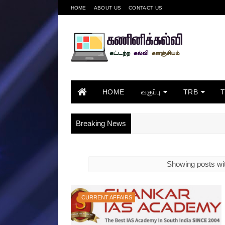
HOME
ABOUT US
CONTACT US
HOME
வகுப்பு
TRB
Breaking News
Showing posts wit
CURRENT AFFAIRS