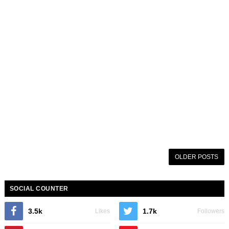
OLDER POSTS
SOCIAL COUNTER
3.5k
1.7k
Likes
Followers