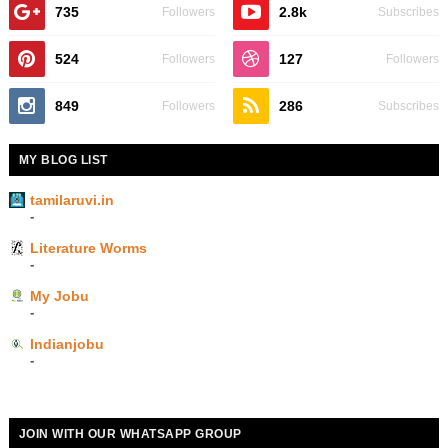
735
2.8k
Followers
Subscribes
524
127
Followers
Followers
849
286
Followers
Subscribes
MY BLOG LIST
tamilaruvi.in
-
Literature Worms
-
My Jobu
-
Indianjobu
-
JOIN WITH OUR WHATSAPP GROUP