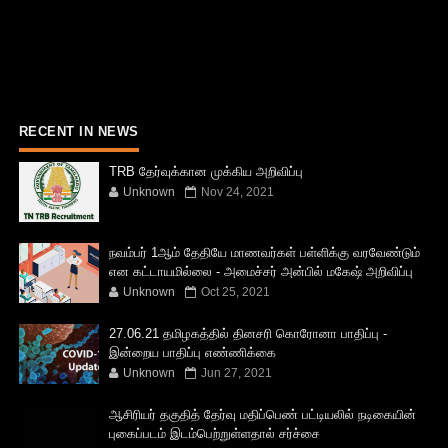
RECENT IN NEWS
TRB தேர்வுக்கான முக்கிய அறிவிப்பு
Unknown
Nov 24, 2021
நவம்பர் 1ஆம் தேதியே மாணவர்கள் பள்ளிக்கு வரவேண்டும்
என கட்டாயமில்லை - அமைச்சர் அன்பில் மகேஷ் அறிவிப்பு
Unknown
Oct 25, 2021
27.06.21 தமிழகத்தில் தினசரி கொரோனா பாதிப்பு -
இன்றைய பாதிப்பு எண்ணிக்கை
Unknown
Jun 27, 2021
ஆசிரியர் தகுதித் தேர்வு மதிப்பெண் பட்டியலில் நடிகையின்
புகைப்படம் இடம்பெற்றுள்ளதால் சர்ச்சை