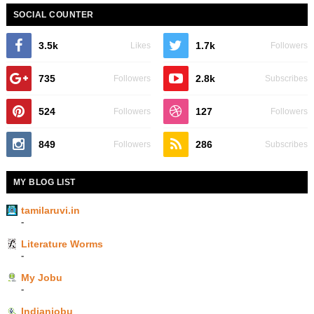
SOCIAL COUNTER
3.5k
1.7k
Likes
Followers
735
2.8k
Followers
Subscribes
524
127
Followers
Followers
849
286
Followers
Subscribes
MY BLOG LIST
tamilaruvi.in
-
Literature Worms
-
My Jobu
-
Indianjobu