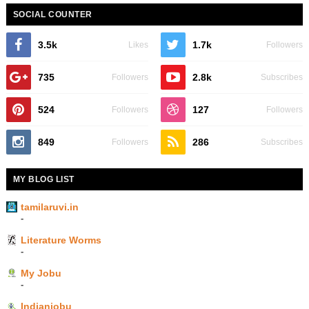
SOCIAL COUNTER
3.5k
1.7k
Likes
Followers
735
2.8k
Followers
Subscribes
524
127
Followers
Followers
849
286
Followers
Subscribes
MY BLOG LIST
tamilaruvi.in
-
Literature Worms
-
My Jobu
-
Indianjobu