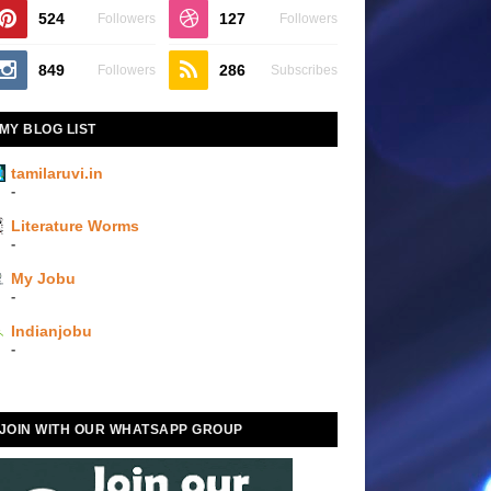
524
127
Followers
Followers
849
286
Followers
Subscribes
MY BLOG LIST
tamilaruvi.in
-
Literature Worms
-
My Jobu
-
Indianjobu
-
JOIN WITH OUR WHATSAPP GROUP