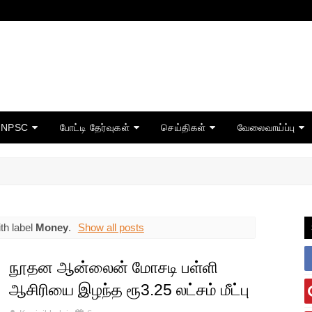
TNPSC
போட்டி தேர்வுகள்
செய்திகள்
வேலைவாய்ப்பு
th label
Money
.
Show all posts
நூதன ஆன்லைன் மோசடி பள்ளி
ஆசிரியை இழந்த ரூ3.25 லட்சம் மீட்பு