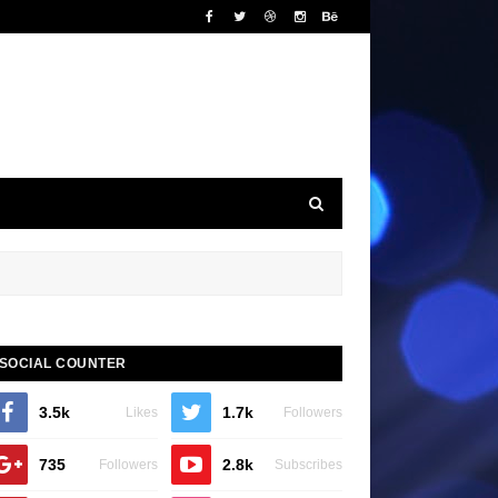
SOCIAL COUNTER
3.5k
1.7k
Likes
Followers
735
2.8k
Followers
Subscribes