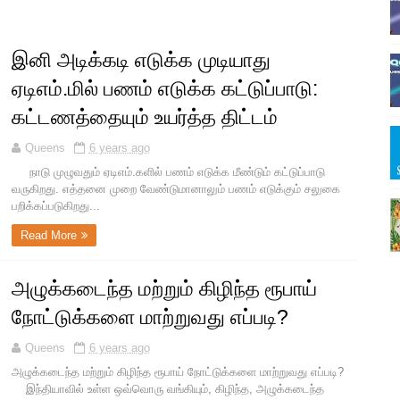
இனி அடிக்கடி எடுக்க முடியாது
ஏடிஎம்.மில் பணம் எடுக்க கட்டுப்பாடு:
கட்டணத்தையும் உயர்த்த திட்டம்
Queens
6 years ago
நாடு முழுவதும் ஏடிஎம்.களில் பணம் எடுக்க மீண்டும் கட்டுப்பாடு
வருகிறது. எத்தனை முறை வேண்டுமானாலும் பணம் எடுக்கும் சலுகை
பறிக்கப்படுகிறது...
Read More
அழுக்கடைந்த மற்றும் கிழிந்த ரூபாய்
நோட்டுக்களை மாற்றுவது எப்படி?
Queens
6 years ago
அழுக்கடைந்த மற்றும் கிழிந்த ரூபாய் நோட்டுக்களை மாற்றுவது எப்படி?
இந்தியாவில் உள்ள ஒவ்வொரு வங்கியும், கிழிந்த, அழுக்கடைந்த