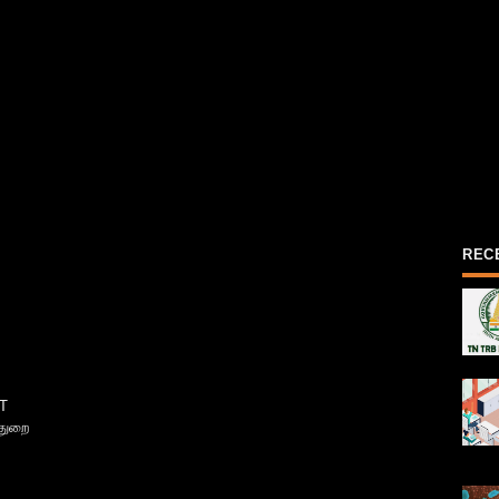
REC
T
்துறை