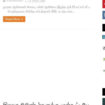
Kaninikkalvi
6 years ago
நூதன ஆன்லைன் மோசடி பள்ளி ஆசிரியை இழந்த ரூ3.25 லட்சம் மீட்பு
பெருங்குடியை சேர்ந்த சம்பத்குமார் (50). கடந்த மாத...
Read More