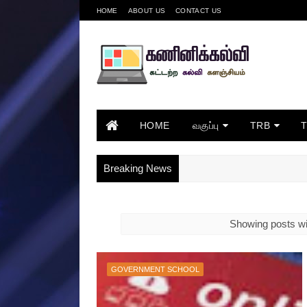
HOME
ABOUT US
CONTACT US
HOME
வகுப்பு
TRB
Breaking News
Showing posts wi
GOVERNMENT SCHOOL