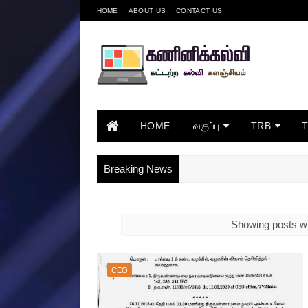
HOME
ABOUT US
CONTACT US
HOME
வகுப்பு
TRB
Breaking News
Showing posts wi
CEO