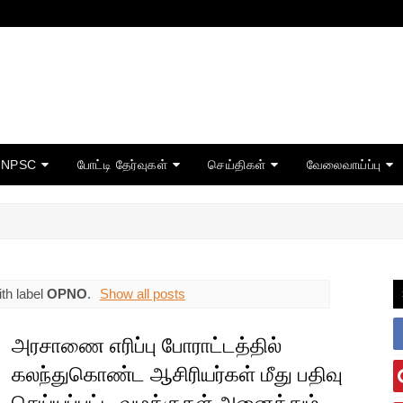
TNPSC
போட்டி தேர்வுகள்
செய்திகள்
வேலைவாய்ப்பு
th label
OPNO
.
Show all posts
அரசாணை எரிப்பு போராட்டத்தில்
கலந்துகொண்ட ஆசிரியர்கள் மீது பதிவு