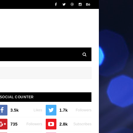
SOCIAL COUNTER
3.5k
1.7k
Likes
Followers
735
2.8k
Followers
Subscribes