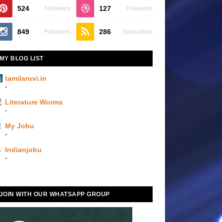
524
127
Followers
Followers
849
286
Followers
Subscribes
MY BLOG LIST
tamilaruvi.in
-
Literature Worms
-
My Jobu
-
Indianjobu
-
JOIN WITH OUR WHATSAPP GROUP