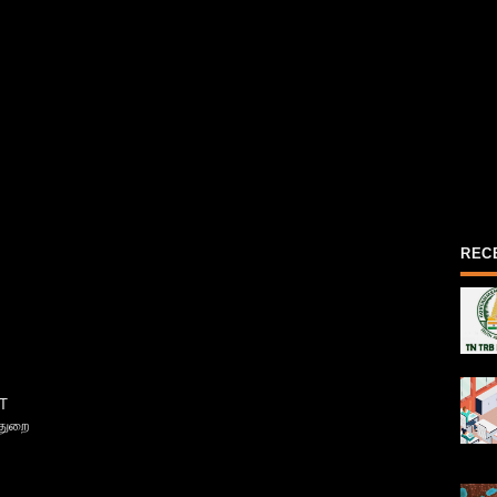
REC
T
்துறை