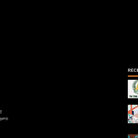
REC
T
்துறை