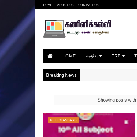
HOME
ABOUT US
CONTACT US
HOME
வகுப்பு
TRB
Breaking News
Showing posts with
10TH STANDARD