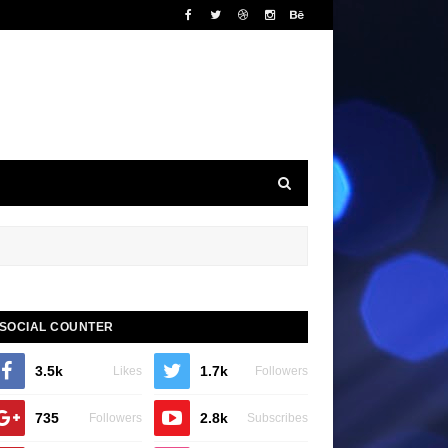
SOCIAL COUNTER
3.5k
1.7k
Likes
Followers
735
2.8k
Followers
Subscribes