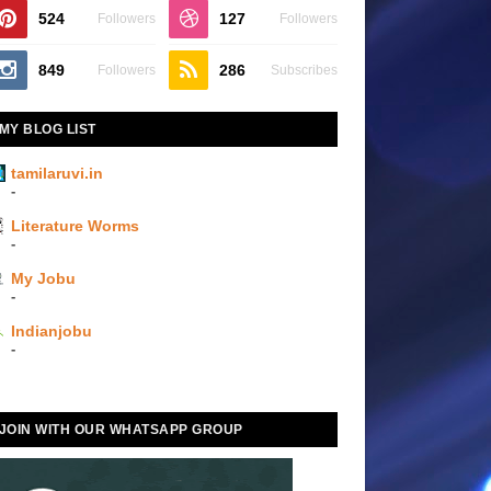
524
127
Followers
Followers
849
286
Followers
Subscribes
MY BLOG LIST
tamilaruvi.in
-
Literature Worms
-
My Jobu
-
Indianjobu
-
JOIN WITH OUR WHATSAPP GROUP