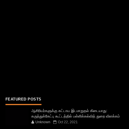
FEATURED POSTS
ஆசிரியர்களுக்கு கட்டாய இடமாறுதல் கிடையாது:
கருத்துக்கேட்பு கூட்டத்தில் பள்ளிக்கல்வித் துறை விளக்கம்
Unknown
Oct 22, 2021