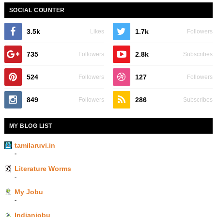
SOCIAL COUNTER
3.5k
1.7k
Likes
Followers
735
2.8k
Followers
Subscribes
524
127
Followers
Followers
849
286
Followers
Subscribes
MY BLOG LIST
tamilaruvi.in
-
Literature Worms
-
My Jobu
-
Indianjobu