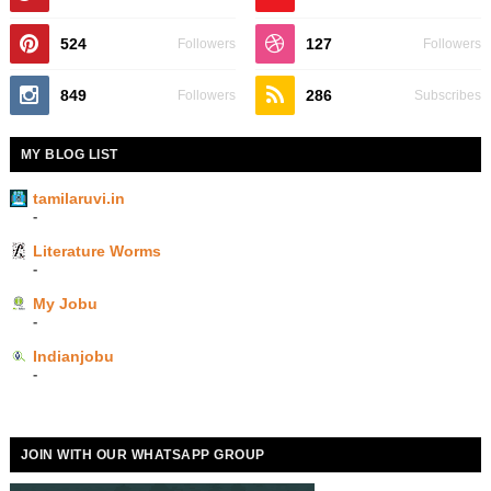
524
127
Followers
Followers
849
286
Followers
Subscribes
MY BLOG LIST
tamilaruvi.in
-
Literature Worms
-
My Jobu
-
Indianjobu
-
JOIN WITH OUR WHATSAPP GROUP