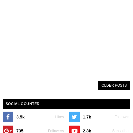
OLDER POSTS
SOCIAL COUNTER
3.5k
1.7k
Likes
Followers
735
2.8k
Followers
Subscribes