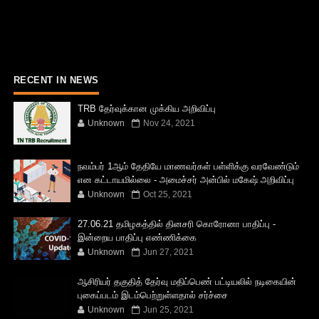
RECENT IN NEWS
TRB தேர்வுக்கான முக்கிய அறிவிப்பு
Unknown
Nov 24, 2021
நவம்பர் 1ஆம் தேதியே மாணவர்கள் பள்ளிக்கு வரவேண்டும்
என கட்டாயமில்லை - அமைச்சர் அன்பில் மகேஷ் அறிவிப்பு
Unknown
Oct 25, 2021
27.06.21 தமிழகத்தில் தினசரி கொரோனா பாதிப்பு -
இன்றைய பாதிப்பு எண்ணிக்கை
Unknown
Jun 27, 2021
ஆசிரியர் தகுதித் தேர்வு மதிப்பெண் பட்டியலில் நடிகையின்
புகைப்படம் இடம்பெற்றுள்ளதால் சர்ச்சை
Unknown
Jun 25, 2021