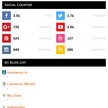
SOCIAL COUNTER
3.5k
1.7k
Likes
Followers
735
2.8k
Followers
Subscribes
524
127
Followers
Followers
849
286
Followers
Subscribes
MY BLOG LIST
tamilaruvi.in
-
Literature Worms
-
My Jobu
-
Indianjobu