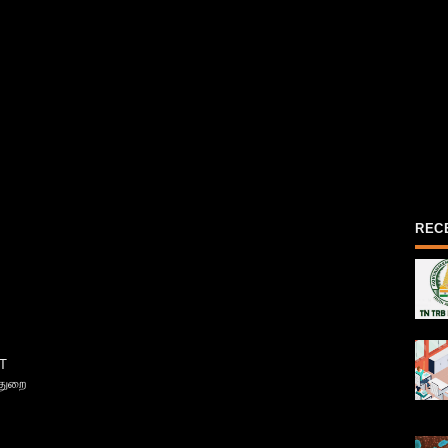
REC
T
்துறை