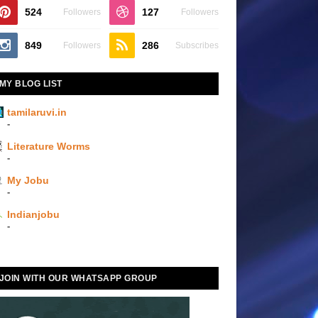
524
127
Followers
Followers
849
286
Followers
Subscribes
MY BLOG LIST
tamilaruvi.in
-
Literature Worms
-
My Jobu
-
Indianjobu
-
JOIN WITH OUR WHATSAPP GROUP