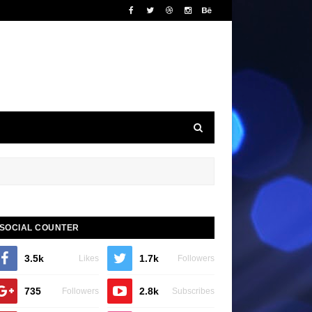
SOCIAL COUNTER
3.5k
1.7k
Likes
Followers
735
2.8k
Followers
Subscribes