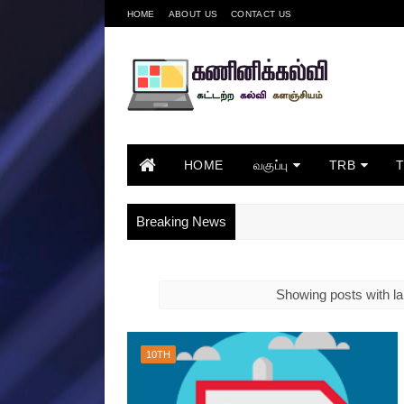
HOME
ABOUT US
CONTACT US
HOME
வகுப்பு
TRB
Breaking News
Showing posts with l
10TH