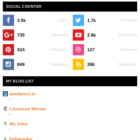
SOCIAL COUNTER
3.5k
1.7k
Likes
Followers
735
2.8k
Followers
Subscribes
524
127
Followers
Followers
849
286
Followers
Subscribes
MY BLOG LIST
tamilaruvi.in
-
Literature Worms
-
My Jobu
-
Indianjobu