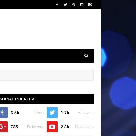
SOCIAL COUNTER
3.5k
1.7k
Likes
Followers
735
2.8k
Followers
Subscribes