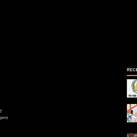
REC
T
்துறை