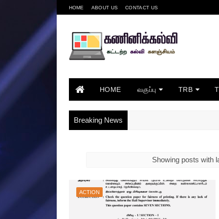
HOME
ABOUT US
CONTACT US
HOME
வகுப்பு
TRB
Breaking News
Showing posts with l
ACTION