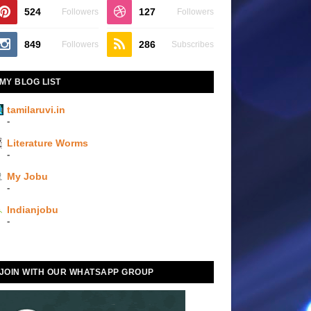
524
127
Followers
Followers
849
286
Followers
Subscribes
MY BLOG LIST
tamilaruvi.in
-
Literature Worms
-
My Jobu
-
Indianjobu
-
JOIN WITH OUR WHATSAPP GROUP