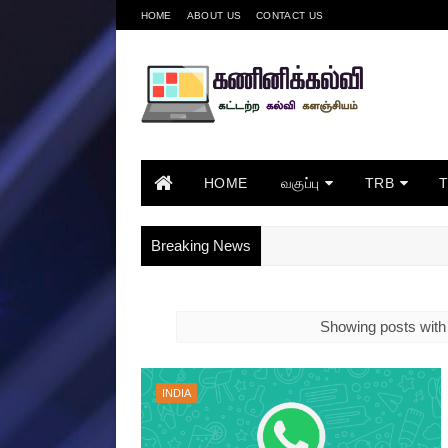
HOME
ABOUT US
CONTACT US
HOME
வகுப்பு
TRB
Breaking News
Showing posts with
INDIA