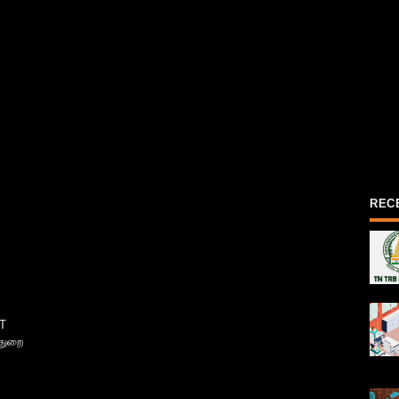
REC
T
்துறை