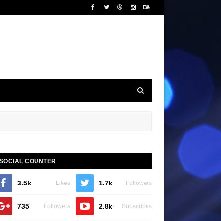
SOCIAL COUNTER
3.5k
1.7k
Likes
Followers
735
2.8k
Followers
Subscribes