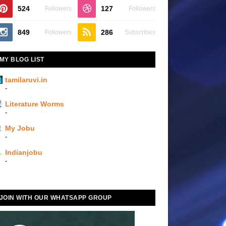
524
127
Followers
Followers
849
286
Followers
Subscribes
MY BLOG LIST
tamilaruvi.in
-
Literature Worms
-
My Jobu
-
Indianjobu
-
JOIN WITH OUR WHATSAPP GROUP