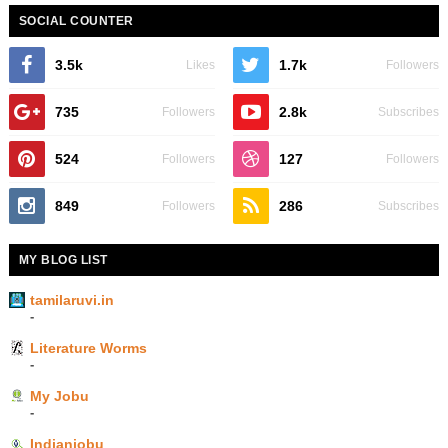
SOCIAL COUNTER
3.5k
1.7k
Likes
Followers
735
2.8k
Followers
Subscribes
524
127
Followers
Followers
849
286
Followers
Subscribes
MY BLOG LIST
tamilaruvi.in
-
Literature Worms
-
My Jobu
-
Indianjobu