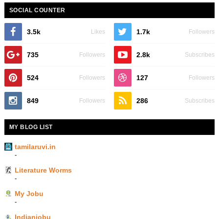
SOCIAL COUNTER
3.5k
1.7k
Likes
Followers
735
2.8k
Followers
Subscribes
524
127
Followers
Followers
849
286
Followers
Subscribes
MY BLOG LIST
tamilaruvi.in
-
Literature Worms
-
My Jobu
-
Indianjobu