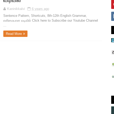
வடிவில்
Kaninikkalvi
6 years ago
Sentence Pattern, Shortcuts, 8th-12th English Grammar,
எளிமையான வடிவில் Click here to Subscribe our Youtube Channel
...
Read More