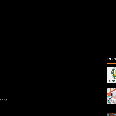
REC
T
்துறை