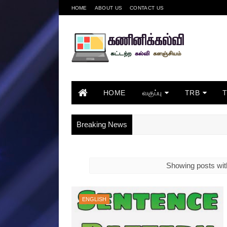
HOME
ABOUT US
CONTACT US
HOME
வகுப்பு
TRB
Breaking News
Showing posts wit
ENGLISH