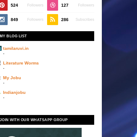
524
127
Followers
Followers
849
286
Followers
Subscribes
MY BLOG LIST
tamilaruvi.in
-
Literature Worms
-
My Jobu
-
Indianjobu
-
JOIN WITH OUR WHATSAPP GROUP