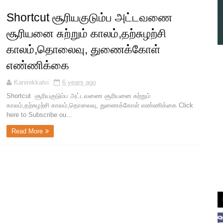
Shortcut சூரியகுடும்ப அட்டவணை
சூரியனை சுற்றும் காலம்,தற்சுழற்சி
காலம்,தொலைவு, துணைக்கோள்
எண்ணிக்கை
Kaninikkalvi
6 years ago
Shortcut சூரியகுடும்ப அட்டவணை சூரியனை சுற்றும்
காலம்,தற்சுழற்சி காலம்,தொலைவு, துணைக்கோள் எண்ணிக்கை Click
here to Subscribe ou...
Read More