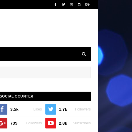
SOCIAL COUNTER
3.5k
1.7k
Likes
Followers
735
2.8k
Followers
Subscribes