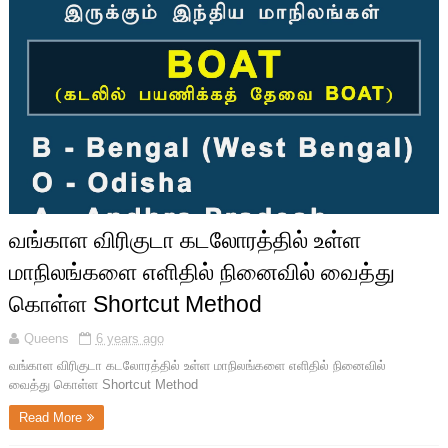
வங்காள விரிகுடா கடலோரத்தில் உள்ள
மாநிலங்களை எளிதில் நினைவில் வைத்து
கொள்ள Shortcut Method
Queens
6 years ago
வங்காள விரிகுடா கடலோரத்தில் உள்ள மாநிலங்களை எளிதில் நினைவில்
வைத்து கொள்ள Shortcut Method
Read More