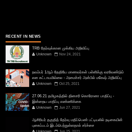
RECENT IN NEWS
TRB தேர்வுக்கான முக்கிய அறிவிப்பு
Unknown
Nov 24, 2021
நவம்பர் 1ஆம் தேதியே மாணவர்கள் பள்ளிக்கு வரவேண்டும்
என கட்டாயமில்லை - அமைச்சர் அன்பில் மகேஷ் அறிவிப்பு
Unknown
Oct 25, 2021
27.06.21 தமிழகத்தில் தினசரி கொரோனா பாதிப்பு -
இன்றைய பாதிப்பு எண்ணிக்கை
Unknown
Jun 27, 2021
ஆசிரியர் தகுதித் தேர்வு மதிப்பெண் பட்டியலில் நடிகையின்
புகைப்படம் இடம்பெற்றுள்ளதால் சர்ச்சை
Unknown
Jun 25, 2021