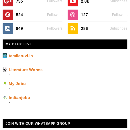
735
2.8k
Followers
Subscribes
524
127
Followers
Followers
849
286
Followers
Subscribes
MY BLOG LIST
tamilaruvi.in
-
Literature Worms
-
My Jobu
-
Indianjobu
-
JOIN WITH OUR WHATSAPP GROUP