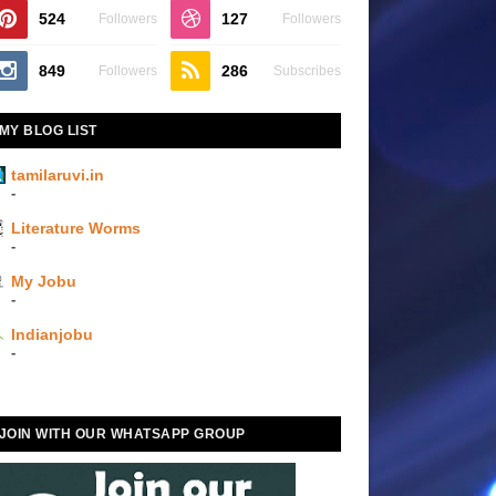
524
127
Followers
Followers
849
286
Followers
Subscribes
MY BLOG LIST
tamilaruvi.in
-
Literature Worms
-
My Jobu
-
Indianjobu
-
JOIN WITH OUR WHATSAPP GROUP