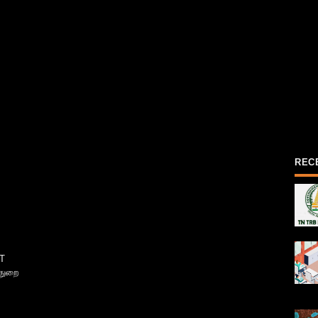
REC
T
்துறை