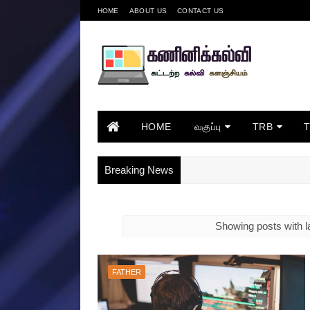
HOME
ABOUT US
CONTACT US
HOME
வகுப்பு
TRB
Breaking News
Showing posts with l
FATHER