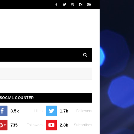
SOCIAL COUNTER
3.5k
1.7k
Likes
Followers
735
2.8k
Followers
Subscribes