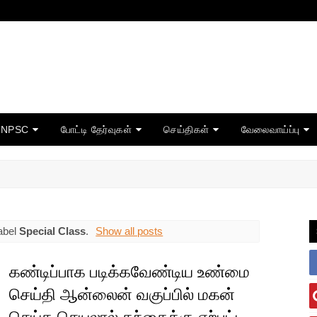
TNPSC
போட்டி தேர்வுகள்
செய்திகள்
வேலைவாய்ப்பு
abel
Special Class
.
Show all posts
கண்டிப்பாக படிக்கவேண்டிய உண்மை
செய்தி ஆன்லைன் வகுப்பில் மகன்