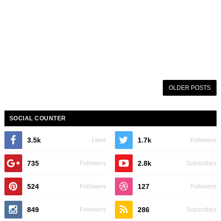
OLDER POSTS
SOCIAL COUNTER
3.5k
1.7k
Likes
Followers
735
2.8k
Followers
Subscribes
524
127
Followers
Followers
849
286
Followers
Subscribes