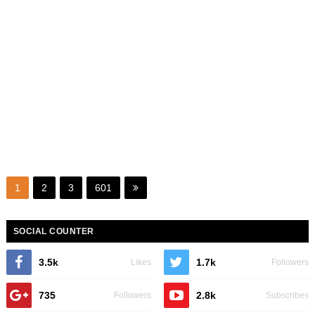
1
2
3
601
SOCIAL COUNTER
3.5k
1.7k
Likes
Followers
735
2.8k
Followers
Subscribes