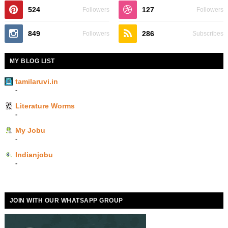
524
127
Followers
Followers
849
286
Followers
Subscribes
MY BLOG LIST
tamilaruvi.in
-
Literature Worms
-
My Jobu
-
Indianjobu
-
JOIN WITH OUR WHATSAPP GROUP