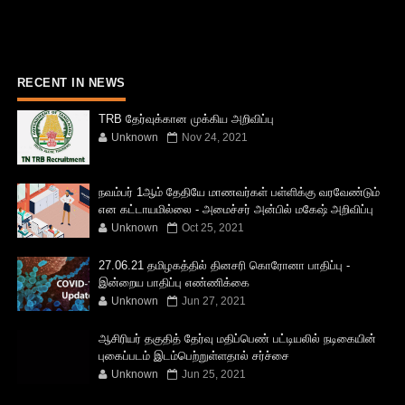
RECENT IN NEWS
TRB தேர்வுக்கான முக்கிய அறிவிப்பு
Unknown
Nov 24, 2021
நவம்பர் 1ஆம் தேதியே மாணவர்கள் பள்ளிக்கு வரவேண்டும்
என கட்டாயமில்லை - அமைச்சர் அன்பில் மகேஷ் அறிவிப்பு
Unknown
Oct 25, 2021
27.06.21 தமிழகத்தில் தினசரி கொரோனா பாதிப்பு -
இன்றைய பாதிப்பு எண்ணிக்கை
Unknown
Jun 27, 2021
ஆசிரியர் தகுதித் தேர்வு மதிப்பெண் பட்டியலில் நடிகையின்
புகைப்படம் இடம்பெற்றுள்ளதால் சர்ச்சை
Unknown
Jun 25, 2021