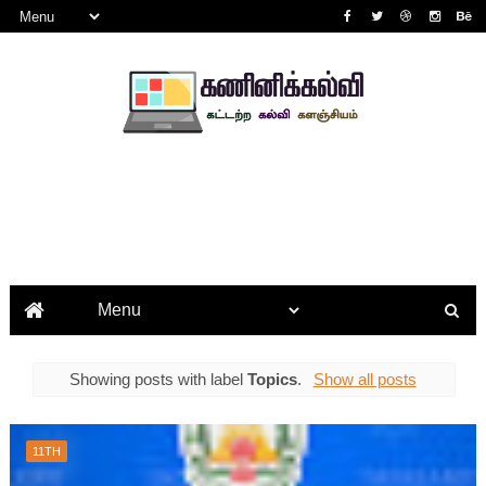
Showing posts with label
Topics
.
Show all posts
11TH