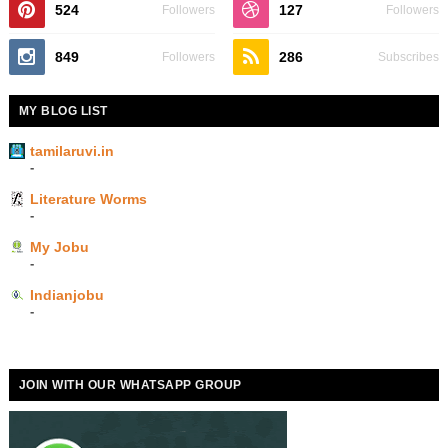
524
127
Followers
Followers
849
286
Followers
Subscribes
MY BLOG LIST
tamilaruvi.in
-
Literature Worms
-
My Jobu
-
Indianjobu
-
JOIN WITH OUR WHATSAPP GROUP