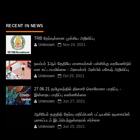
RECENT IN NEWS
TRB தேர்வுக்கான முக்கிய அறிவிப்பு
Unknown
Nov 24, 2021
நவம்பர் 1ஆம் தேதியே மாணவர்கள் பள்ளிக்கு வரவேண்டும்
என கட்டாயமில்லை - அமைச்சர் அன்பில் மகேஷ் அறிவிப்பு
Unknown
Oct 25, 2021
27.06.21 தமிழகத்தில் தினசரி கொரோனா பாதிப்பு -
இன்றைய பாதிப்பு எண்ணிக்கை
Unknown
Jun 27, 2021
ஆசிரியர் தகுதித் தேர்வு மதிப்பெண் பட்டியலில் நடிகையின்
புகைப்படம் இடம்பெற்றுள்ளதால் சர்ச்சை
Unknown
Jun 25, 2021