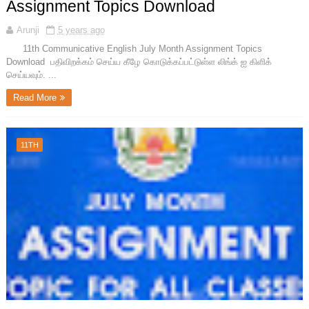
Assignment Topics Download
Arunji
5 years ago
11th Communicative English July Month Assignment Topics
Download பதிவிறக்கம் செய்ய கீழே கொடுக்கப்பட்டுள்ள லிங்க் ஐ கிளிக்
செய்யவும். ...
Read More
11TH