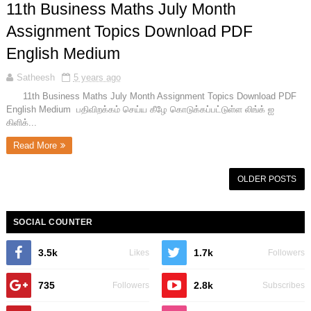
11th Business Maths July Month
Assignment Topics Download PDF
English Medium
Satheesh
5 years ago
11th Business Maths July Month Assignment Topics Download PDF
English Medium பதிவிறக்கம் செய்ய கீழே கொடுக்கப்பட்டுள்ள லிங்க் ஐ
கிளிக்...
Read More
OLDER POSTS
SOCIAL COUNTER
3.5k
1.7k
Likes
Followers
735
2.8k
Followers
Subscribes