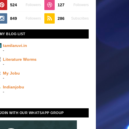
524
127
Followers
Followers
849
286
Followers
Subscribes
MY BLOG LIST
tamilaruvi.in
-
Literature Worms
-
My Jobu
-
Indianjobu
-
JOIN WITH OUR WHATSAPP GROUP