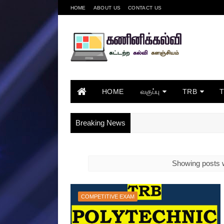
HOME
ABOUT US
CONTACT US
HOME
வகுப்பு
TRB
Breaking News
Showing posts w
COMPETITIVE EXAM