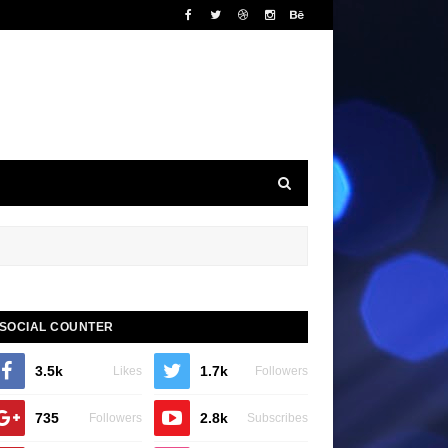
SOCIAL COUNTER
3.5k
1.7k
Likes
Followers
735
2.8k
Followers
Subscribes