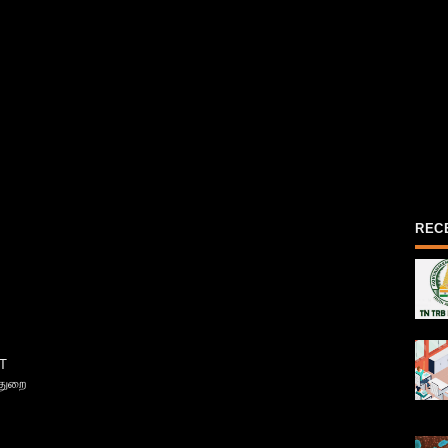
REC
T
்துறை