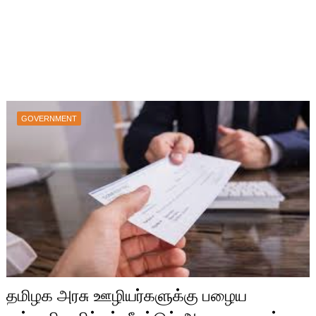
GOVERNMENT
தமிழக அரசு ஊழியர்களுக்கு பழைய