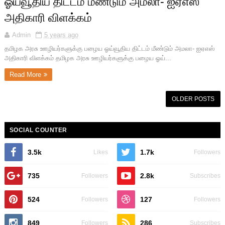
ஓய்வூதிய திட்டம் மீண்டும் அமலா- ஐஏஎஸ்
அதிகாரி விளக்கம்
Admin
5 years ago
தமிழக அரசு ஊழியர்களுக்கு பழைய ஓய்வூதிய திட்டம் மீண்டும் அமலா- ஐஏஎஸ்
அதிகாரி விளக்கம் தமிழக அரசு ஊழியர்களுக்கு பழைய ஓய்...
Read More
OLDER POSTS
SOCIAL COUNTER
3.5k
1.7k
Likes
Followers
735
2.8k
Followers
Subscribes
524
127
Followers
Followers
849
286
Followers
Subscribes