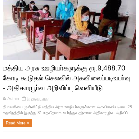
மத்திய அரசு ஊழியா்களுக்கு ரூ.9,488.70
கோடி கூடுதல் செலவில் அகவிலைப்படிஉயா்வு
- அதிகாரபூா்வ அறிவிப்பு வெளியீடு
Admin
5 years ago
தீபாவளியை முன்னிட்டு மத்திய அரசு ஊழியா்களுக்கான அகவிலைப்படியை 28
சதவீதத்தில் இருந்து 31 சதவீதமாக உயா்த்துவதற்கான அதிகாரபூா்வ அறிவிப்...
Read More