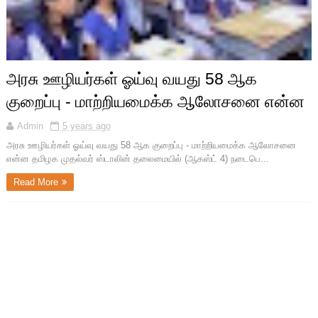
அரசு ஊழியர்கள் ஓய்வு வயது 58 ஆக
குறைப்பு - மாற்றியமைக்க ஆலோசனை என்ன
Admin
5 years ago
அரசு ஊழியர்கள் ஓய்வு வயது 58 ஆக குறைப்பு - மாற்றியமைக்க ஆலோசனை
என்ன தமிழக முதல்வர் ஸ்டாலின் தலைமையில் (ஆகஸ்ட் 4) நடைபெ...
Read More