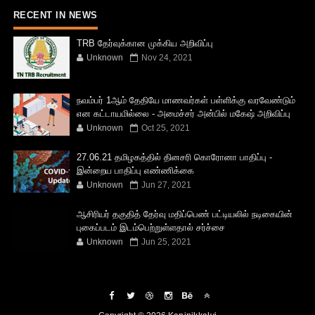
RECENT IN NEWS
TRB தேர்வுக்கான முக்கிய அறிவிப்பு
Unknown
Nov 24, 2021
நவம்பர் 1ஆம் தேதியே மாணவர்கள் பள்ளிக்கு வரவேண்டும்
என கட்டாயமில்லை - அமைச்சர் அன்பில் மகேஷ் அறிவிப்பு
Unknown
Oct 25, 2021
27.06.21 தமிழகத்தில் தினசரி கொரோனா பாதிப்பு -
இன்றைய பாதிப்பு எண்ணிக்கை
Unknown
Jun 27, 2021
ஆசிரியர் தகுதித் தேர்வு மதிப்பெண் பட்டியலில் நடிகையின்
புகைப்படம் இடம்பெற்றுள்ளதால் சர்ச்சை
Unknown
Jun 25, 2021