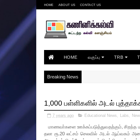
HOME
ABOUT US
CONTACT US
HOME
வகுப்பு
TRB
Breaking News
1,000 பள்ளிகளில் அடல் புத்தா
7 years ago
Educational News
,
Labs
,
New
மாணவா்களை ஊக்கப்படுத்துவதற்கும், சிறந்த மா
தலா ரூ.20 லட்சம் செலவில் அடல் ஆய்வகம் அமை