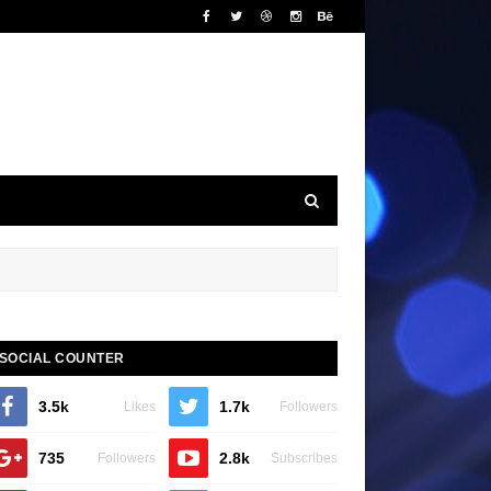
SOCIAL COUNTER
3.5k
1.7k
Likes
Followers
735
2.8k
Followers
Subscribes