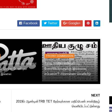
Facebook
Twitter
Google+
7TH PAY COMMISSION
ா மாறுதல் செய்ய தாலுகா
7வது ஊதிய கமிஷன் படி
் செல்ல வேண்டிய
பேராசிரியர்களுக்கு இவ்வளவு
 இல்லை
சம்பளமா? அரசாணை வெளியீடு
NEXT
்
2019ம் ஆண்டின்TRB TET தேர்வுக்கான மதிப்பெண் சான்றிதழ்
வெளியிடப்பட்டுள்ளது