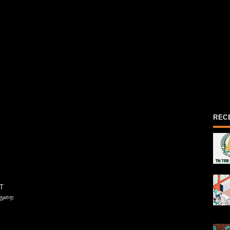
REC
T
்துறை