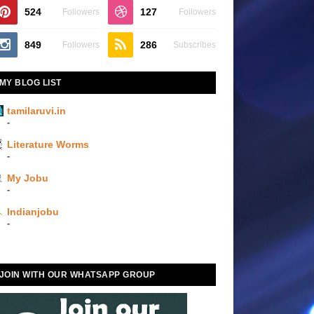
524
127
Followers
Followers
849
286
Followers
Subscribes
MY BLOG LIST
tamilaruvi.in
-
Literature Worms
-
My Jobu
-
Indianjobu
-
JOIN WITH OUR WHATSAPP GROUP