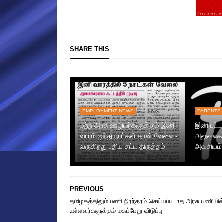
SHARE THIS
EMPLOYMENT NEWS
PARENTS
மற்ற அரசு ஊழியர்களுக்கும் இனி
இனி பட்ட
வாரம் ஐந்து நாட்கள் தான் வேலை -
அலுவலகம
வருகிறது புதிய சட்ட திருத்தம்
அவசியம்
PREVIOUS
தமிழகத்திலும் பணி நிரந்தரம் செய்யப்படாத அரசு பணியில
உள்ளவர்களுக்கும் மகப்பேறு விடுப்பு