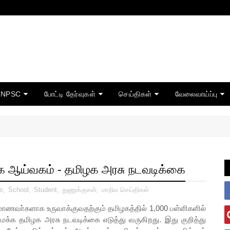
TNPSC
போட்டி தேர்வுகள்
செய்திகள்
வேலைவாய்ப்பு
க்க ஆய்வகம் - தமிழக அரசு நடவடிக்கை
s
,
School
,
Student
,
துணுக்குகள்
,
மாநில செய்திகள்
ணவா்களாக உருவாக்குவதற்கும் தமிழகத்தில் 1,000 பள்ளிகளில்
க்க தமிழக அரசு நடவடிக்கை எடுத்து வருகிறது. இது குறித்து