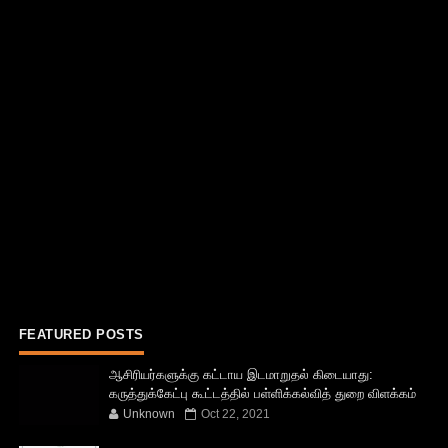
FEATURED POSTS
ஆசிரியர்களுக்கு கட்டாய இடமாறுதல் கிடையாது:
கருத்துக்கேட்பு கூட்டத்தில் பள்ளிக்கல்வித் துறை விளக்கம்
Unknown
Oct 22, 2021