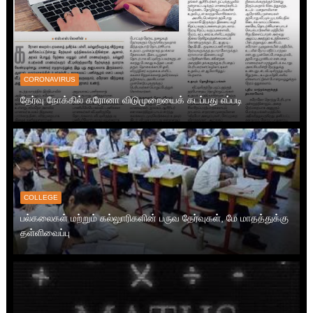
CORONAVIRUS
தேர்வு நோக்கில் கரோனா விடுமுறையைக் கடப்பது எப்படி
COLLEGE
பல்கலைகள் மற்றும் கல்லுாரிகளின் பருவ தேர்வுகள், மே மாதத்துக்கு
தள்ளிவைப்பு