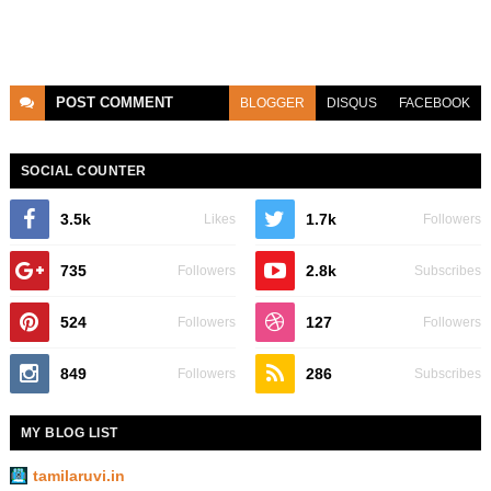
POST
COMMENT
BLOGGER
DISQUS
FACEBOOK
SOCIAL COUNTER
3.5k
1.7k
Likes
Followers
735
2.8k
Followers
Subscribes
524
127
Followers
Followers
849
286
Followers
Subscribes
MY BLOG LIST
tamilaruvi.in