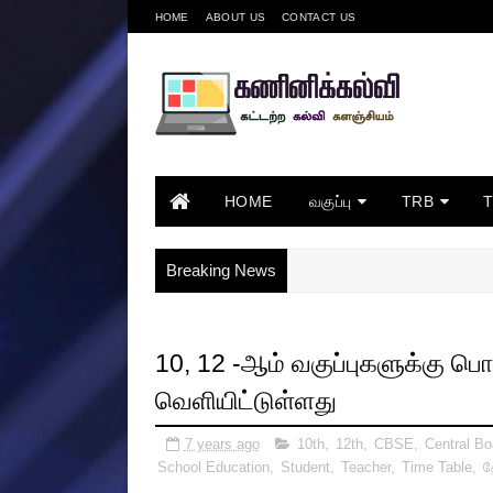
HOME
ABOUT US
CONTACT US
HOME
வகுப்பு
TRB
Breaking News
10, 12 -ஆம் வகுப்புகளுக்கு 
வெளியிட்டுள்ளது
7 years ago
10th
,
12th
,
CBSE
,
Central Bo
School Education
,
Student
,
Teacher
,
Time Table
,
த