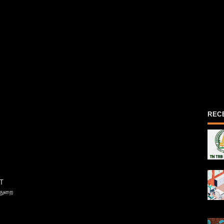
REC
T
்துறை