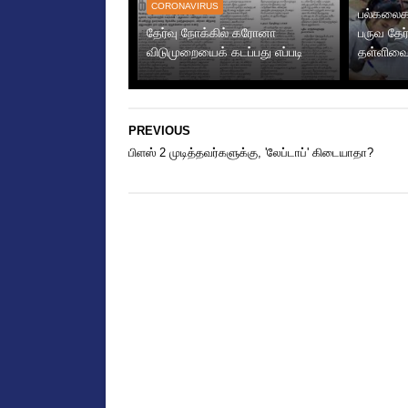
CORONAVIRUS
பல்கலைகள
தேர்வு நோக்கில் கரோனா
பருவ தேர
விடுமுறையைக் கடப்பது எப்படி
தள்ளிவைப
PREVIOUS
பிளஸ் 2 முடித்தவர்களுக்கு, 'லேப்டாப்' கிடையாதா?