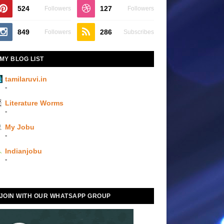
524
127
Followers
Followers
849
286
Followers
Subscribes
MY BLOG LIST
tamilaruvi.in
-
Literature Worms
-
My Jobu
-
Indianjobu
-
JOIN WITH OUR WHATSAPP GROUP