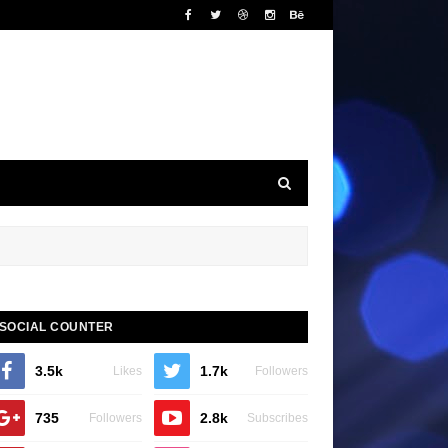
SOCIAL COUNTER
3.5k
1.7k
Likes
Followers
735
2.8k
Followers
Subscribes