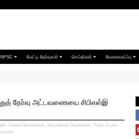
TNPSC
போட்டி தேர்வுகள்
செய்திகள்
வேலைவாய்ப்பு
பொதுத் தோ்வு அட்டவணையை சிபிஎஸ்இ
ard
,
Central Government
,
Educational Department
,
Public Exam
,
ேர்வுகள்