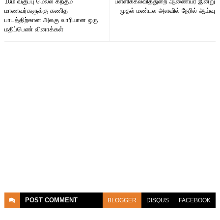
10ம் வகுப்பு மெல்ல கற்கும்
பள்ளிக்கல்வித்துறை ஆணையர் இன்று
மாணவர்களுக்கு கணித
முதல் மண்டல அளவில் நேரில் ஆய்வு
பாடத்திற்கான அலகு வாரியான ஒரு
மதிப்பெண் வினாக்கள்
POST
COMMENT
BLOGGER
DISQUS
FACEBOOK