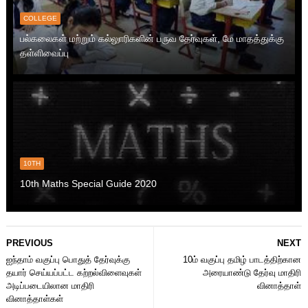
COLLEGE
பல்கலைகள் மற்றும் கல்லுாரிகளின் பருவ தேர்வுகள், மே மாதத்துக்கு
தள்ளிவைப்பு
10TH
10th Maths Special Guide 2020
PREVIOUS
NEXT
ஐந்தாம் வகுப்பு பொதுத் தேர்வுக்கு
10ம் வகுப்பு தமிழ் பாடத்திற்கான
தயார் செய்யப்பட்ட கற்றல்விளைவுகள்
அரையாண்டு தேர்வு மாதிரி
அடிப்படையிலான மாதிரி
வினாத்தாள்
வினாத்தாள்கள்