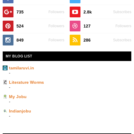
735
2.8k
Followers
Subscribes
524
127
Followers
Followers
849
286
Followers
Subscribes
MY BLOG LIST
tamilaruvi.in
-
Literature Worms
-
My Jobu
-
Indianjobu
-