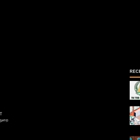
REC
T
்துறை