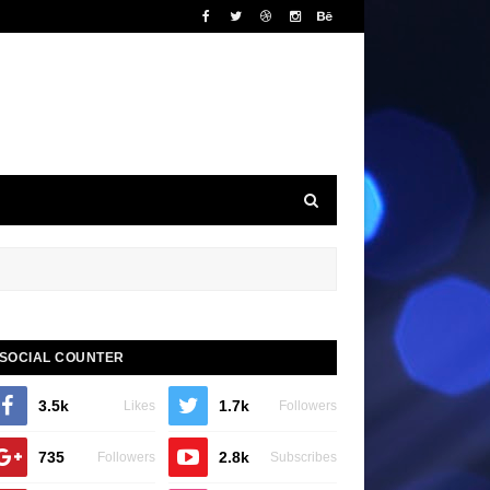
SOCIAL COUNTER
3.5k
1.7k
Likes
Followers
735
2.8k
Followers
Subscribes