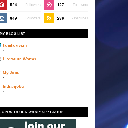
524
127
Followers
Followers
849
286
Followers
Subscribes
MY BLOG LIST
tamilaruvi.in
-
Literature Worms
-
My Jobu
-
Indianjobu
-
JOIN WITH OUR WHATSAPP GROUP