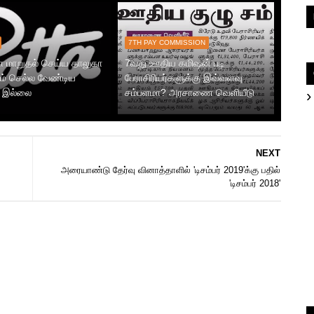
7TH PAY COMMISSION
ா மாறுதல் செய்ய தாலுகா
7வது ஊதிய கமிஷன் படி
் செல்ல வேண்டிய
பேராசிரியர்களுக்கு இவ்வளவு
 இல்லை
சம்பளமா? அரசாணை வெளியீடு
NEXT
அரையாண்டு தேர்வு வினாத்தாளில் 'டிசம்பர் 2019'க்கு பதில்
'டிசம்பர் 2018'