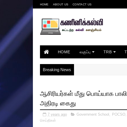
HOME
ABOUT US
CONTACT US
HOME
வகுப்பு
TRB
Breaking News
ஆசிரியர்கள் மீது பொய்யாக பால
அதிரடி கைது
7 years ago
Government School
,
POCSO
செய்திகள்