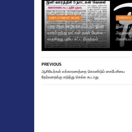
EMPLOYMENT NEWS
PARENTS
மற்ற அரசு ஊழியர்களுக்கும் இனி
இனி பட்ட
வாரம் ஐந்து நாட்கள் தான் வேலை -
அலுவலகம
வருகிறது புதிய சட்ட திருத்தம்
அவசியம்
PREVIOUS
ஆசிரியர்கள் எக்காரணத்தை கொண்டும் கைபேசியை
தேர்வறைக்கு எடுத்து செல்ல கூடாது