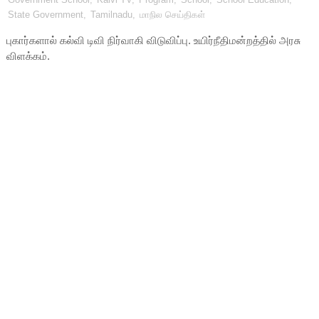
State Government
,
Tamilnadu
,
மாநில செய்திகள்
புகார்களால் கல்வி டிவி நிர்வாகி விடுவிப்பு. உயிர்நீதிமன்றத்தில் அரசு
விளக்கம்.