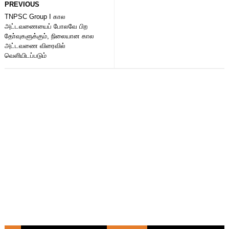
PREVIOUS
TNPSC Group I கால
அட்டவணையைப் போலவே பிற
தோ்வுகளுக்கும், நிலையான கால
அட்டவணை விரைவில்
வெளியிடப்படும்