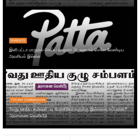
PARENTS
இனி பட்டா மாறுதல் செய்ய தாலுகா அலுவலகம் செல்ல வேண்டிய
அவசியம் இல்லை
7TH PAY COMMISSION
7வது ஊதிய கமிஷன் படி பேராசிரியர்களுக்கு இவ்வளவு சம்பளமா?
அரசாணை வெளியீடு