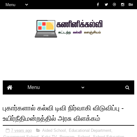
புகார்களால் கல்வி டிவி நிர்வாகி விடுவிப்பு -
உயிர்நீதிமன்றத்தில் அரசு விளக்கம்
7 years ago
Aided School
,
Educational Department
,
Government School
,
Kalvi TV
,
Program
,
School
,
School Education
,