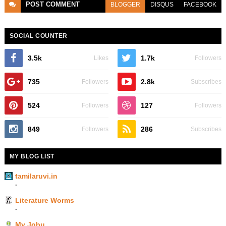
POST
COMMENT
BLOGGER
DISQUS
FACEBOOK
SOCIAL COUNTER
3.5k
1.7k
Likes
Followers
735
2.8k
Followers
Subscribes
524
127
Followers
Followers
849
286
Followers
Subscribes
MY BLOG LIST
tamilaruvi.in
-
Literature Worms
-
My Jobu