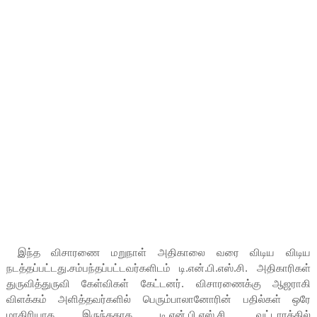
இந்த விசாரணை மறுநாள் அதிகாலை வரை விடிய விடிய
நடத்தப்பட்டது.சம்பந்தப்பட்டவர்களிடம் டி.என்.பி.எஸ்.சி. அதிகாரிகள்
துருவித்துருவி கேள்விகள் கேட்டனர். விசாரணைக்கு ஆஜராகி
விளக்கம் அளித்தவர்களில் பெரும்பாலானோரின் பதில்கள் ஒரே
மாதிரியாக இருந்ததாக டி.என்.பி.எஸ்.சி. வட்டாரத்தில்