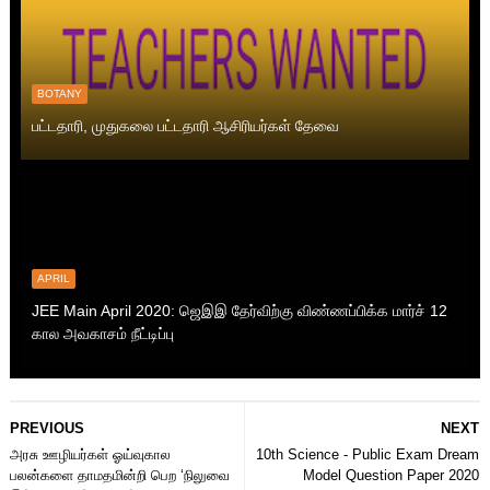
BOTANY
பட்டதாரி, முதுகலை பட்டதாரி ஆசிரியர்கள் தேவை
APRIL
JEE Main April 2020: ஜெஇஇ தேர்விற்கு விண்ணப்பிக்க மார்ச் 12
கால அவகாசம் நீட்டிப்பு
PREVIOUS
NEXT
அரசு ஊழியர்கள் ஓய்வுகால
10th Science - Public Exam Dream
பலன்களை தாமதமின்றி பெற ‘நிலுவை
Model Question Paper 2020