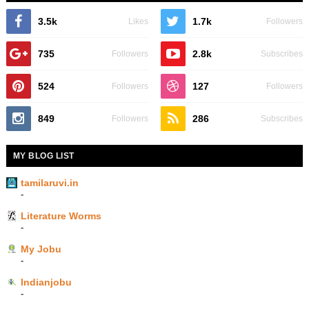
3.5k
1.7k
Likes
Followers
735
2.8k
Followers
Subscribes
524
127
Followers
Followers
849
286
Followers
Subscribes
MY BLOG LIST
tamilaruvi.in
-
Literature Worms
-
My Jobu
-
Indianjobu
-