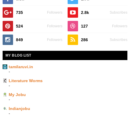
735
2.8k
Followers
Subscribes
524
127
Followers
Followers
849
286
Followers
Subscribes
MY BLOG LIST
tamilaruvi.in
-
Literature Worms
-
My Jobu
-
Indianjobu
-