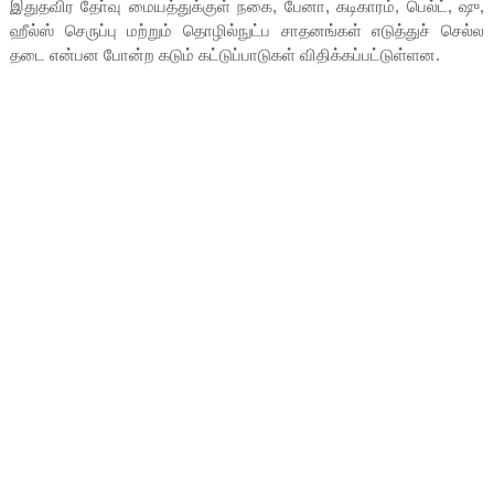
இதுதவிர தோ்வு மையத்துக்குள் நகை, பேனா, கடிகாரம், பெல்ட், ஷு,
ஹீல்ஸ் செருப்பு மற்றும் தொழில்நுட்ப சாதனங்கள் எடுத்துச் செல்ல
தடை என்பன போன்ற கடும் கட்டுப்பாடுகள் விதிக்கப்பட்டுள்ளன.