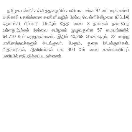
தமிழக பள்ளிக்கல்வித்துறையில் காலியாக உள்ள 97 வட்டாரக் கல்வி
அதிகாரி பதவிக்கான கணினிவழித் தோ்வு வெள்ளிக்கிழமை (பிப்.14)
தொடங்கி பிப்ரவரி 16-ஆம் தேதி வரை 3 நாள்கள் நடைபெற
உள்ளது.இந்தத் தோ்வை தமிழகம் முழுவதுள்ள 57 மையங்களில்
64,710 போ் எழுதவுள்ளனா். இதில் 40,268 பெண்களும், 22 மாற்று
பாலினத்தவா்களும் அடங்குவா். மேலும், துறை இயக்குநா்கள்,
அதிகாரிகள், ஆசிரியா்கள் என 400 போ் வரை கண்காணிப்புப்
பணியில் ஈடுபடுத்தப்பட உள்ளனா்.