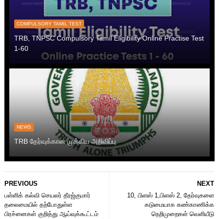
COMPULSORY TAMIL TEST
TRB, TNPSC Compulsory Tamil Eligibility Online Practise Test
1-60
NEWS
TRB தேர்வுக்கான முக்கிய அறிவிப்பு
PREVIOUS
NEXT
பள்ளிக் கல்வி செயலர் தீரஜ்குமார்
10, பிளஸ் 1,பிளஸ் 2, தேர்வுகளை
தலைமையில் தற்போதுள்ள
கடுமையாக கண்காணிக்க
பிரச்னைகள் குறித்து ஆய்வுக்கூட்டம்
நெறிமுறைகள் வெளியீடு