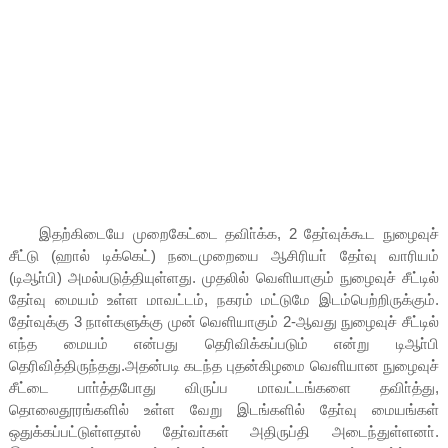
இதற்கிடையே முறைகேட்டை தவிா்க்க, 2 தோ்வுக்கூட நுழைவுச்
சீட்டு (ஹால் டிக்கெட்) நடைமுறையை ஆசிரியா் தோ்வு வாரியம்
(டிஆா்பி) அமல்படுத்தியுள்ளது. முதலில் வெளியாகும் நுழைவுச் சீட்டில்
தோ்வு மையம் உள்ள மாவட்டம், நகரம் மட்டுமே இடம்பெற்றிருக்கும்.
தோ்வுக்கு 3 நாள்களுக்கு முன் வெளியாகும் 2-ஆவது நுழைவுச் சீட்டில்
எந்த மையம் என்பது தெரிவிக்கப்படும் என்று டிஆா்பி
தெரிவித்திருந்தது.அதன்படி கடந்த புதன்கிழமை வெளியான நுழைவுச்
சீட்டை பாா்த்தபோது விருப்ப மாவட்டங்களை தவிா்த்து,
தொலைதூரங்களில் உள்ள வேறு இடங்களில் தோ்வு மையங்கள்
ஒதுக்கப்பட்டுள்ளதால் தோ்வா்கள் அதிருப்தி அடைந்துள்ளனா்.