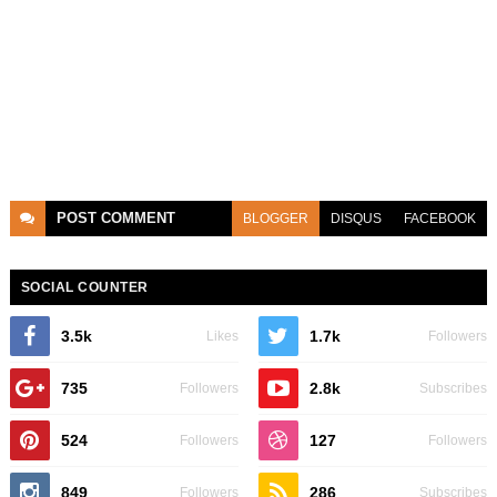
POST
COMMENT
BLOGGER
DISQUS
FACEBOOK
SOCIAL COUNTER
3.5k
1.7k
Likes
Followers
735
2.8k
Followers
Subscribes
524
127
Followers
Followers
849
286
Followers
Subscribes