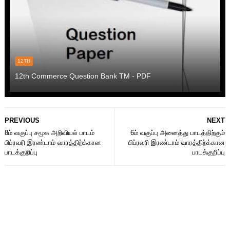
12TH
12th Commerce Question Bank TM - PDF
PREVIOUS
NEXT
8ம் வகுப்பு சமூக அறிவியல் பாடம்
6ம் வகுப்பு அனைத்து பாடத்திற்கும்
பிப்ரவரி இரண்டாம் வாரத்திற்க்கான
பிப்ரவரி இரண்டாம் வாரத்திற்க்கான
பாடக்குறிப்பு
பாடக்குறிப்பு