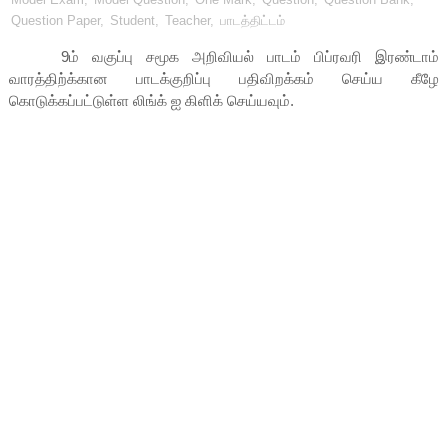
Question Paper
,
Student
,
Teacher
,
பாடத்திட்டம்
9ம் வகுப்பு சமூக அறிவியல் பாடம் பிப்ரவரி இரண்டாம்
வாரத்திற்க்கான பாடக்குறிப்பு பதிவிறக்கம் செய்ய கீழே
கொடுக்கப்பட்டுள்ள லிங்க் ஐ கிளிக் செய்யவும்.