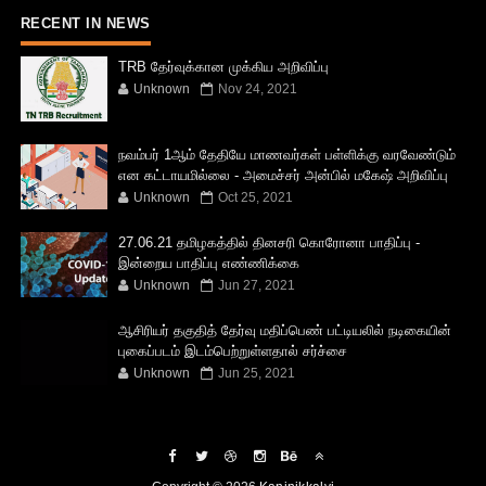
RECENT IN NEWS
TRB தேர்வுக்கான முக்கிய அறிவிப்பு
Unknown
Nov 24, 2021
நவம்பர் 1ஆம் தேதியே மாணவர்கள் பள்ளிக்கு வரவேண்டும்
என கட்டாயமில்லை - அமைச்சர் அன்பில் மகேஷ் அறிவிப்பு
Unknown
Oct 25, 2021
27.06.21 தமிழகத்தில் தினசரி கொரோனா பாதிப்பு -
இன்றைய பாதிப்பு எண்ணிக்கை
Unknown
Jun 27, 2021
ஆசிரியர் தகுதித் தேர்வு மதிப்பெண் பட்டியலில் நடிகையின்
புகைப்படம் இடம்பெற்றுள்ளதால் சர்ச்சை
Unknown
Jun 25, 2021