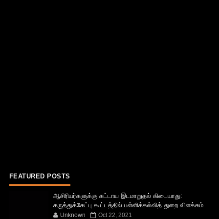
FEATURED POSTS
ஆசிரியர்களுக்கு கட்டாய இடமாறுதல் கிடையாது:
கருத்துக்கேட்பு கூட்டத்தில் பள்ளிக்கல்வித் துறை விளக்கம்
Unknown
Oct 22, 2021