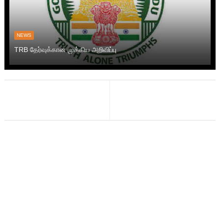
NEWS
TRB தேர்வுக்கான முக்கிய அறிவிப்பு