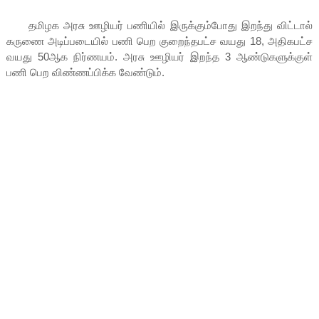
தமிழக அரசு ஊழியர் பணியில் இருக்கும்போது இறந்து விட்டால்
கருணை அடிப்படையில் பணி பெற குறைந்தபட்ச வயது 18, அதிகபட்ச
வயது 50ஆக நிர்ணயம். அரசு ஊழியர் இறந்த 3 ஆண்டுகளுக்குள்
பணி பெற விண்ணப்பிக்க வேண்டும்.