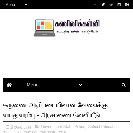
கருணை அடிப்படையிலான வேலைக்கு
வயதுவரம்பு - அரசாணை வெளியீடு
6 years ago
Government Staff
,
Police
,
School Education
,
Tamilnadu
,
TNPSC
,
TNUSRB
,
TRB