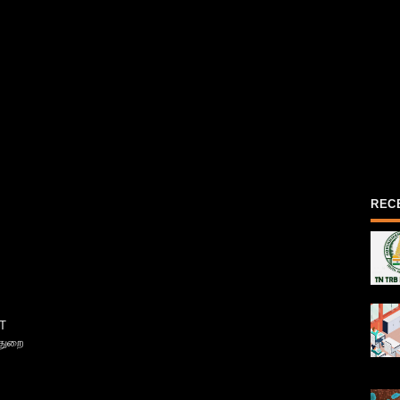
REC
T
்துறை