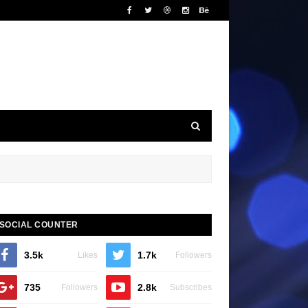
SOCIAL COUNTER
3.5k
1.7k
Likes
Followers
735
2.8k
Followers
Subscribes