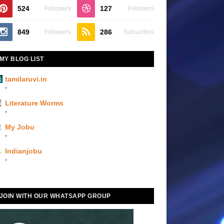
524
127
Followers
Followers
849
286
Followers
Subscribes
MY BLOG LIST
tamilaruvi.in
-
Literature Worms
-
My Jobu
-
Indianjobu
-
JOIN WITH OUR WHATSAPP GROUP