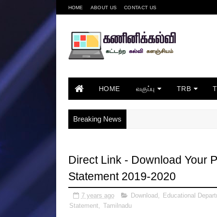
HOME
ABOUT US
CONTACT US
HOME
வகுப்பு
TRB
Breaking News
Direct Link - Download Your 
Statement 2019-2020
7 years ago
Download
,
Educational Depar
Statement
,
Tamilnadu