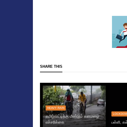
SHARE THIS
HEAVY RAIN
LOCKDO
தமிழ்நாட்டிற்கு மீண்டும் கனமழை
எச்சரிக்கை
பள்ளி, கல