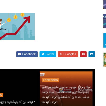
Facebook
Twitter
Google+
LOCK DOWN
தமிழகத்தில் நாளை முதல் இரவு நேர
ஊரடங்கு..!பள்ளி - கல்லூரிகளுக்கு
WN
கட்டுப்பாடு?ஜல்லிக்கட்டு போட்டிக்கு
்லூரிகளுக்கு கட்டுப்பாடு?
கட்டுப்பாடு?