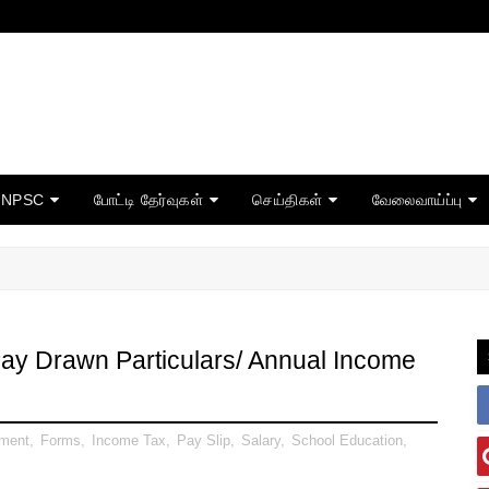
TNPSC
போட்டி தேர்வுகள்
செய்திகள்
வேலைவாய்ப்பு
Pay Drawn Particulars/ Annual Income
tment
,
Forms
,
Income Tax
,
Pay Slip
,
Salary
,
School Education
,