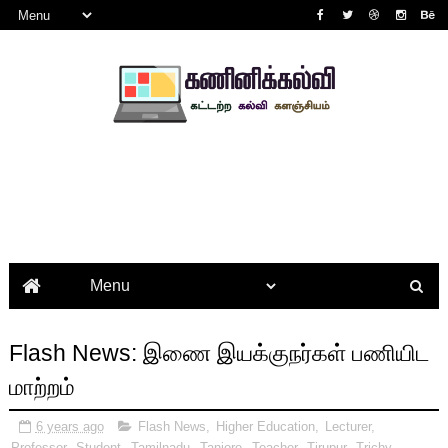
Flash News: இணை இயக்குநர்கள் பணியிட
மாற்றம்
6 years ago
Flash News
,
Higher Education
,
Lecturer
,
Professor
,
Student
,
Tamilnadu
,
Tanjore
,
Teacher
,
Tirupur
,
Trichy