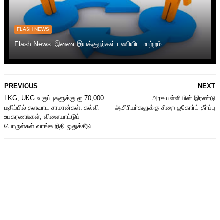
FLASH NEWS
Flash News: இணை இயக்குநர்கள் பணியிட மாற்றம்
PREVIOUS
NEXT
LKG, UKG வகுப்புகளுக்கு ரூ 70,000
அரசு பள்ளியின் இரண்டு
மதிப்பில் தளவாட சாமான்கள், கல்வி
ஆசிரியர்களுக்கு சிறை ஐகோர்ட் தீர்ப்பு
உபகரணங்கள், விளையாட்டுப்
பொருள்கள் வாங்க நிதி ஒதுக்கீடு