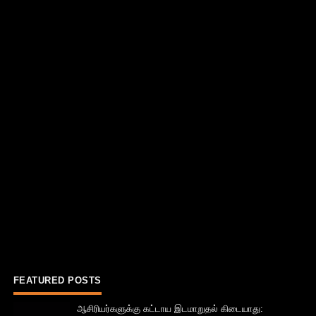
FEATURED POSTS
ஆசிரியர்களுக்கு கட்டாய இடமாறுதல் கிடையாது: