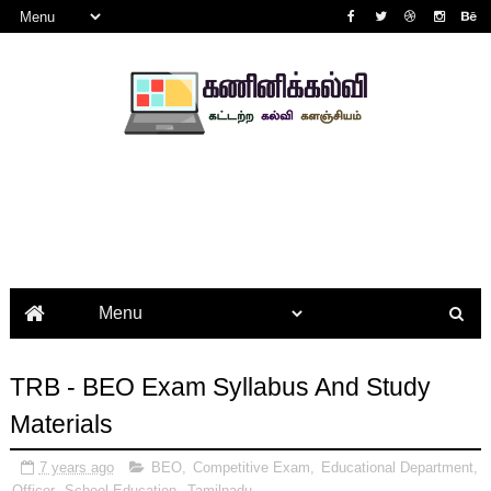
TRB - BEO Exam Syllabus And Study
Materials
7 years ago
BEO
,
Competitive Exam
,
Educational Department
,
Officer
,
School Education
,
Tamilnadu