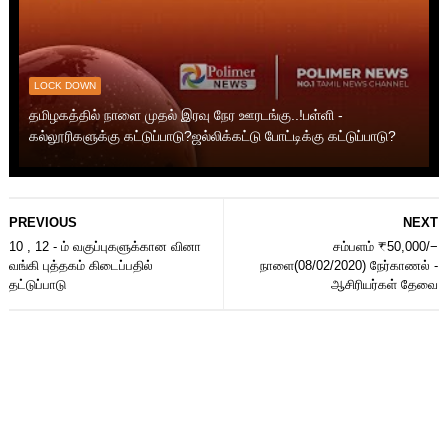
LOCK DOWN
தமிழகத்தில் நாளை முதல் இரவு நேர ஊரடங்கு..!பள்ளி -
கல்லூரிகளுக்கு கட்டுப்பாடு?ஜல்லிக்கட்டு போட்டிக்கு கட்டுப்பாடு?
PREVIOUS
NEXT
10 , 12 - ம் வகுப்புகளுக்கான வினா
சம்பளம் ₹50,000/−
வங்கி புத்தகம் கிடைப்பதில்
நாளை(08/02/2020) நேர்காணல் -
தட்டுப்பாடு
ஆசிரியர்கள் தேவை