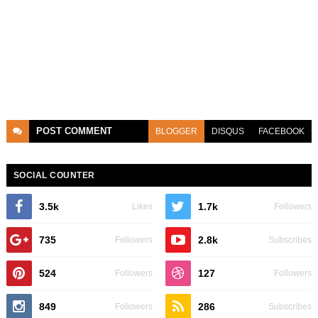
POST
COMMENT
BLOGGER
DISQUS
FACEBOOK
SOCIAL COUNTER
3.5k
1.7k
Likes
Followers
735
2.8k
Followers
Subscribes
524
127
Followers
Followers
849
286
Followers
Subscribes