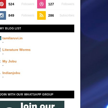
524
127
Followers
Followers
849
286
Followers
Subscribes
MY BLOG LIST
tamilaruvi.in
-
Literature Worms
-
My Jobu
-
Indianjobu
-
JOIN WITH OUR WHATSAPP GROUP