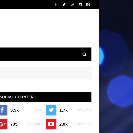
SOCIAL COUNTER
3.5k
1.7k
Likes
Followers
735
2.8k
Followers
Subscribes