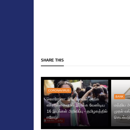
SHARE THIS
CORONAVIRUS
BANK
கொரோனா: இந்தியாவில் அதிக
எச்சரிக்கையுடன் இருக்க வேண்டிய
மத்திய அ
16 இடங்கள் அறிவிப்பு - தமிழகத்தில்
முதல் வ
ஈரோடு
செயல்படு