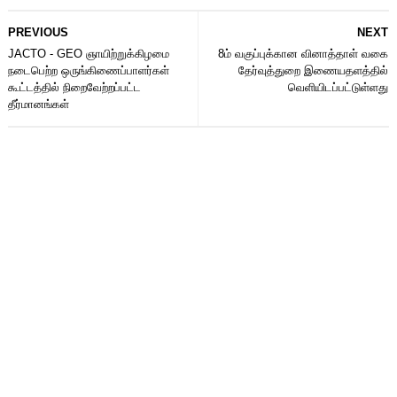
PREVIOUS
NEXT
JACTO - GEO ஞாயிற்றுக்கிழமை
8ம் வகுப்புக்கான வினாத்தாள் வகை
நடைபெற்ற ஒருங்கிணைப்பாளர்கள்
தேர்வுத்துறை இணையதளத்தில்
கூட்டத்தில் நிறைவேற்றப்பட்ட
வெளியிடப்பட்டுள்ளது
தீர்மானங்கள்