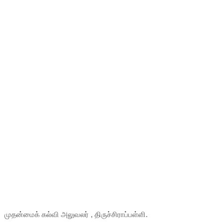
முதன்மைக் கல்வி அலுவலர் , திருச்சிராப்பள்ளி.