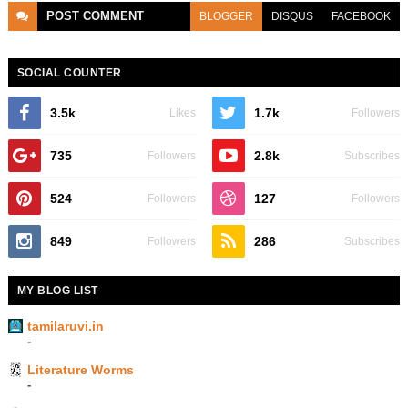
POST
COMMENT
BLOGGER
DISQUS
FACEBOOK
SOCIAL COUNTER
3.5k
1.7k
Likes
Followers
735
2.8k
Followers
Subscribes
524
127
Followers
Followers
849
286
Followers
Subscribes
MY BLOG LIST
tamilaruvi.in
-
Literature Worms
-