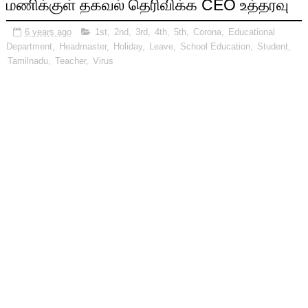
மணிக்குள் தகவல் தெரிவிக்க CEO உத்தரவு
6 years ago
1st
,
2nd
,
3rd
,
4th
,
5th
,
Corona
,
Educational
Department
,
Headmaster
,
Holiday
,
Leave
,
School Education
,
Student
,
Tamilnadu
,
Teacher
,
Virus