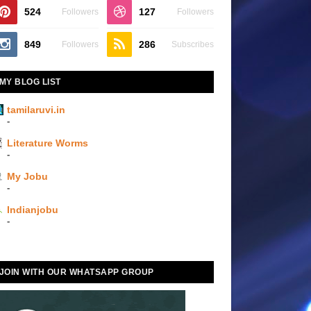
524
127
Followers
Followers
849
286
Followers
Subscribes
MY BLOG LIST
tamilaruvi.in
-
Literature Worms
-
My Jobu
-
Indianjobu
-
JOIN WITH OUR WHATSAPP GROUP