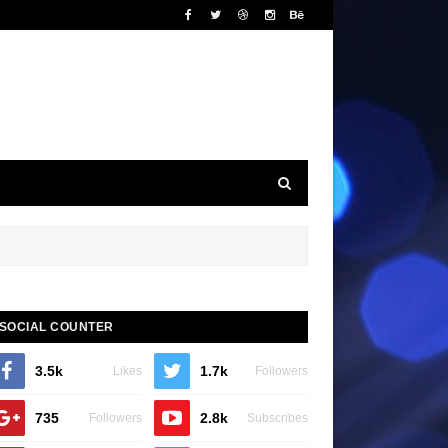
SOCIAL COUNTER
3.5k
1.7k
Likes
Followers
735
2.8k
Followers
Subscribes