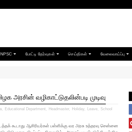
TNPSC
போட்டி தேர்வுகள்
செய்திகள்
வேலைவாய்ப்பு
ிழக அரசின் வழிகாட்டுதலின்படி முடிவு
a
,
Educational Department
,
Headmaster
,
Holiday
,
Leave
,
School
்தக் கூடாது ஆசிரியர்கள் பள்ளிக்கு வர அரசு உத்தரவு சென்னை