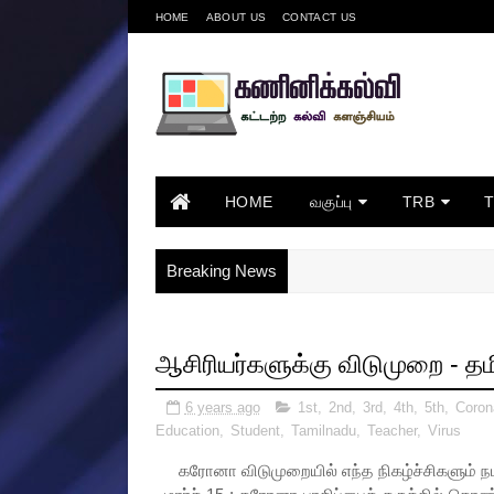
HOME
ABOUT US
CONTACT US
HOME
வகுப்பு
TRB
Breaking News
ஆசிரியர்களுக்கு விடுமுறை - தம
6 years ago
1st
,
2nd
,
3rd
,
4th
,
5th
,
Coron
Education
,
Student
,
Tamilnadu
,
Teacher
,
Virus
கரோனா விடுமுறையில் எந்த நிகழ்ச்சிகளும் நடத