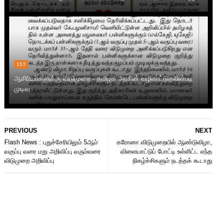
1ST
ஆசிரியர்களுக்கு விடுமுறை - தமிழக அரசின் வழிகாட்டுதலின்படி
முடிவு
PREVIOUS
NEXT
Flash News : புதுச்சேரியிலும் 5ஆம்
கரோனா விடுமுறையில் ஆண்டுவிழா,
வகுப்பு வரை மறு அறிவிப்பு வரும்வரை
விளையாட்டுப் போட்டி உள்ளிட்ட எந்த
விடுமுறை அறிவிப்பு
நிகழ்ச்சிகளும் நடத்தக் கூடாது