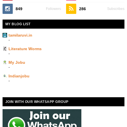
849
286
Followers
Subscribes
MY BLOG LIST
tamilaruvi.in
-
Literature Worms
-
My Jobu
-
Indianjobu
-
JOIN WITH OUR WHATSAPP GROUP