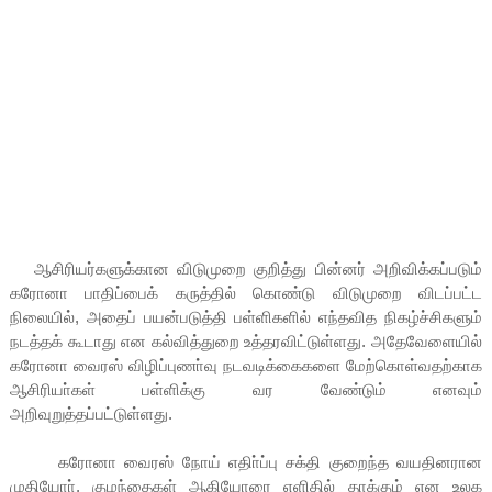
ஆசிரியர்களுக்கான விடுமுறை குறித்து பின்னர் அறிவிக்கப்படும்
கரோனா பாதிப்பைக் கருத்தில் கொண்டு விடுமுறை விடப்பட்ட
நிலையில், அதைப் பயன்படுத்தி பள்ளிகளில் எந்தவித நிகழ்ச்சிகளும்
நடத்தக் கூடாது என கல்வித்துறை உத்தரவிட்டுள்ளது. அதேவேளையில்
கரோனா வைரஸ் விழிப்புணா்வு நடவடிக்கைகளை மேற்கொள்வதற்காக
ஆசிரியா்கள் பள்ளிக்கு வர வேண்டும் எனவும்
அறிவுறுத்தப்பட்டுள்ளது.
கரோனா வைரஸ் நோய் எதிா்ப்பு சக்தி குறைந்த வயதினரான
முதியோா், குழந்தைகள் ஆகியோரை எளிதில் தாக்கும் என உலக