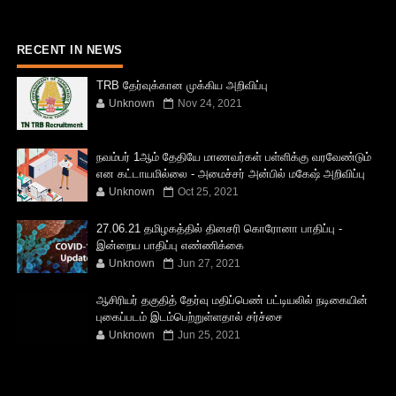
RECENT IN NEWS
TRB தேர்வுக்கான முக்கிய அறிவிப்பு
Unknown
Nov 24, 2021
நவம்பர் 1ஆம் தேதியே மாணவர்கள் பள்ளிக்கு வரவேண்டும்
என கட்டாயமில்லை - அமைச்சர் அன்பில் மகேஷ் அறிவிப்பு
Unknown
Oct 25, 2021
27.06.21 தமிழகத்தில் தினசரி கொரோனா பாதிப்பு -
இன்றைய பாதிப்பு எண்ணிக்கை
Unknown
Jun 27, 2021
ஆசிரியர் தகுதித் தேர்வு மதிப்பெண் பட்டியலில் நடிகையின்
புகைப்படம் இடம்பெற்றுள்ளதால் சர்ச்சை
Unknown
Jun 25, 2021