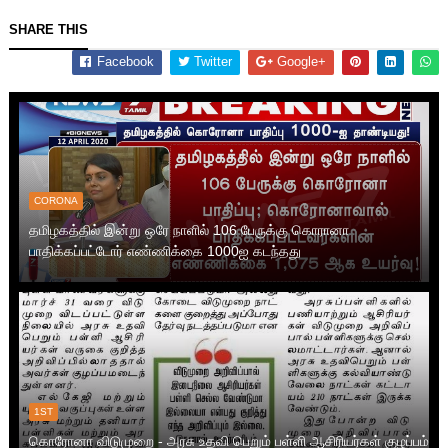
SHARE THIS
Facebook
Twitter
Google+
CORONA
தமிழகத்தில் இன்று ஒரே நாளில் 106 பேருக்கு கொரானா
பாதிக்கப்பட்டோர் எண்ணிக்கை 1000ஐ கடந்தது
1ST
கொரோனா விடுமுறை - அரசு உதவி பெறும் பள்ளி ஆசிரியர்கள் குழப்பம்