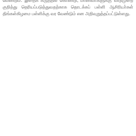
வேண்டும். இதைக் கருத்தில் கொண்டு, மாணவா்களுக்கு விடுமுறை
குறித்து தெரியப்படுத்துவதற்காக தொடக்கப் பள்ளி ஆசிரியா்கள்
திங்கள்கிழமை பள்ளிக்கு வர வேண்டும் என அறிவுறுத்தப்பட்டுள்ளது.