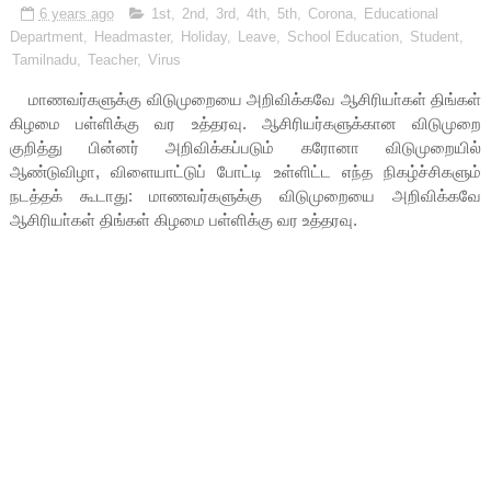
6 years ago
1st
,
2nd
,
3rd
,
4th
,
5th
,
Corona
,
Educational
Department
,
Headmaster
,
Holiday
,
Leave
,
School Education
,
Student
,
Tamilnadu
,
Teacher
,
Virus
மாணவர்களுக்கு விடுமுறையை அறிவிக்கவே ஆசிரியா்கள் திங்கள்
கிழமை பள்ளிக்கு வர உத்தரவு. ஆசிரியர்களுக்கான விடுமுறை
குறித்து பின்னர் அறிவிக்கப்படும் கரோனா விடுமுறையில்
ஆண்டுவிழா, விளையாட்டுப் போட்டி உள்ளிட்ட எந்த நிகழ்ச்சிகளும்
நடத்தக் கூடாது: மாணவர்களுக்கு விடுமுறையை அறிவிக்கவே
ஆசிரியா்கள் திங்கள் கிழமை பள்ளிக்கு வர உத்தரவு.