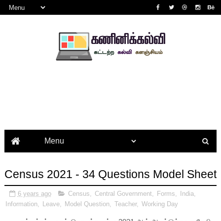
Census 2021 - 34 Questions Model Sheet
6 years ago
Census
,
Central Government
,
Forms
,
India
,
Information
,
Leave
,
Model Question
,
Teacher
,
Working Day