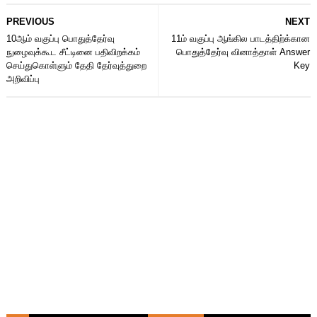
PREVIOUS
NEXT
10ஆம் வகுப்பு பொதுத்தேர்வு
11ம் வகுப்பு ஆங்கில பாடத்திற்க்கான
நுழைவுக்கூட சீட்டினை பதிவிறக்கம்
பொதுத்தேர்வு வினாத்தாள் Answer
செய்துகொள்ளும் தேதி தேர்வுத்துறை
Key
அறிவிப்பு