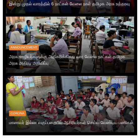
இன்று முதல் வாரத்தில் 6 நாட்கள் வேலை நாள் தமிழக அரசு உத்தரவு
ANNOUNCEMENT
அரசு ஊழியர்களுக்கு அதிகரிக்கிறது வார வேலை நாட்கள் தமிழக
அரசு அதிரடி அறிவிப்பு
CORONA
மாணவர் இல்லா வகுப்பறையில் ஆசிரியர்கள் செய்ய வேண்டிய பணிகள்