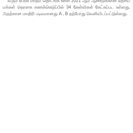
வரும் ஏப்ரல் மாதம் தொடங்க உள்ள 2021 ஆம் ஆண்டுக்கான தேசிய
மக்கள் தொகை கணக்கெடுப்பில் 34 கேள்விகள் கேட்கப்பட உள்ளது.
அதற்கான மாதிரி படிவமானது A , B தற்போது வெளியிடப்பட்டுள்ளது.