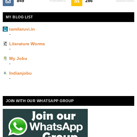
849
286
Followers
Subscribes
MY BLOG LIST
tamilaruvi.in
-
Literature Worms
-
My Jobu
-
Indianjobu
-
JOIN WITH OUR WHATSAPP GROUP