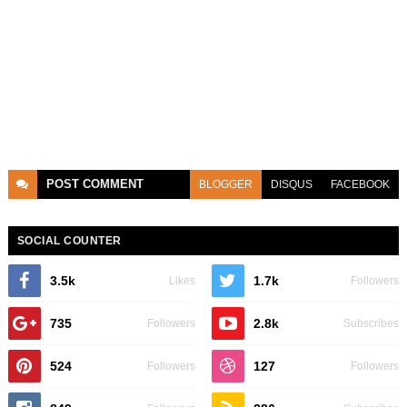
POST
COMMENT
BLOGGER
DISQUS
FACEBOOK
SOCIAL COUNTER
3.5k
1.7k
Likes
Followers
735
2.8k
Followers
Subscribes
524
127
Followers
Followers