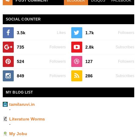
POST
COMMENT
BLOGGER
DISQUS
FACEBOOK
SOCIAL COUNTER
3.5k
1.7k
Likes
Followers
735
2.8k
Followers
Subscribes
524
127
Followers
Followers
849
286
Followers
Subscribes
MY BLOG LIST
tamilaruvi.in
-
Literature Worms
-
My Jobu