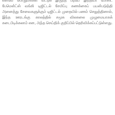
எனவே பொதுமக்கள் வீட்டில் இருந்த படியே இந்தியா போஸ்ட்
பேமென்ட்ஸ் வங்கி டிஜிட்டல் சேமிப்பு கணக்கைப் பயன்படுத்தி
அனைத்து சேவைகளுக்கும் டிஜிட்டல் முறையில் பணம் செலுத்தினால்,
இந்த ஊரடங்கு காலத்தில் சமூக விலகலை முழுமையாகக்
கடைபிடிக்கலாம் என, அந்த செய்திக் குறிப்பில் தெரிவிக்கப்பட்டுள்ளது.