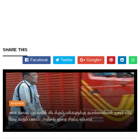
SHARE THIS
Facebook
Twitter
Google+
AADHAR
ஊரடங்கால் முடங்கிக் கிடக்கும் மக்களுக்கு தபால்காரர்கள் மூலம் வீடு
தேடி வரும் பணம்: அஞ்சல் துறை சிறப்பு ஏற்பாடு