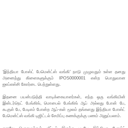
‘இந்தியா போஸ்ட் பேமென்ட்ஸ் வங்கி’ நாடு முழுவதும் உள்ள தனது
அனைத்து கிளைகளுக்கும் IPOS0000001 என்ற பொதுவான
ஐஎப்எஸ்சி கோர்டை பெற்றுள்ளது.
இதனை பயன்படுத்தி வாடிக்கையாளர்கள், எந்த ஒரு வங்கியின்
இன்டர்நெட் பேங்கிங், மொபைல் பேங்கிங் ஆப் அல்லது போன் பே,
கூகுள் பே, பேடிஎம் போன்ற ஆப்-கள் மூலம் தங்களது இந்தியா போஸ்ட்
பேமென்ட்ஸ் வங்கி டிஜிட்டல் சேமிப்பு கணக்குக்கு பணம் அனுப்பலாம்.