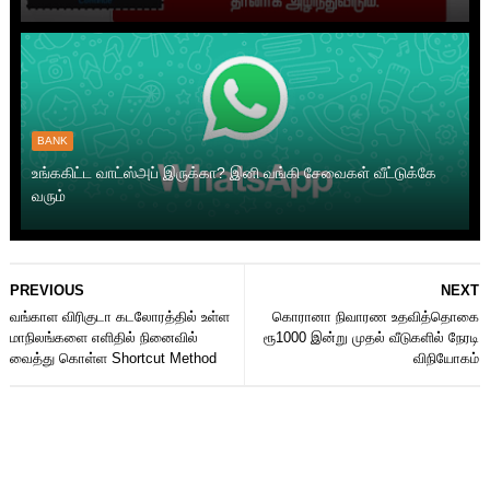
BANK
உங்ககிட்ட வாட்ஸ்அப் இருக்கா? இனி வங்கி சேவைகள் வீட்டுக்கே
வரும்
PREVIOUS
NEXT
வங்காள விரிகுடா கடலோரத்தில் உள்ள
கொரானா நிவாரண உதவித்தொகை
மாநிலங்களை எளிதில் நினைவில்
ரூ1000 இன்று முதல் வீடுகளில் நேரடி
வைத்து கொள்ள Shortcut Method
விநியோகம்