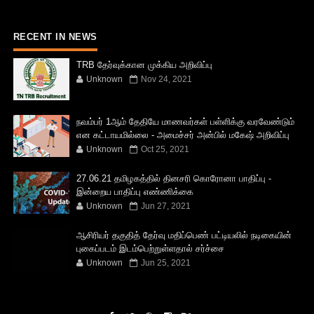
RECENT IN NEWS
TRB தேர்வுக்கான முக்கிய அறிவிப்பு
Unknown
Nov 24, 2021
நவம்பர் 1ஆம் தேதியே மாணவர்கள் பள்ளிக்கு வரவேண்டும்
என கட்டாயமில்லை - அமைச்சர் அன்பில் மகேஷ் அறிவிப்பு
Unknown
Oct 25, 2021
27.06.21 தமிழகத்தில் தினசரி கொரோனா பாதிப்பு -
இன்றைய பாதிப்பு எண்ணிக்கை
Unknown
Jun 27, 2021
ஆசிரியர் தகுதித் தேர்வு மதிப்பெண் பட்டியலில் நடிகையின்
புகைப்படம் இடம்பெற்றுள்ளதால் சர்ச்சை
Unknown
Jun 25, 2021