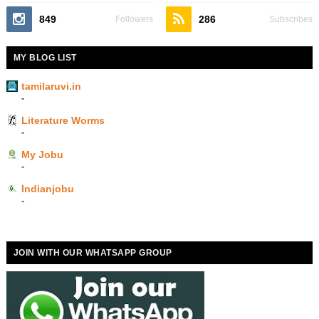
849
286
Followers
Subscribes
MY BLOG LIST
tamilaruvi.in
-
Literature Worms
-
My Jobu
-
Indianjobu
-
JOIN WITH OUR WHATSAPP GROUP