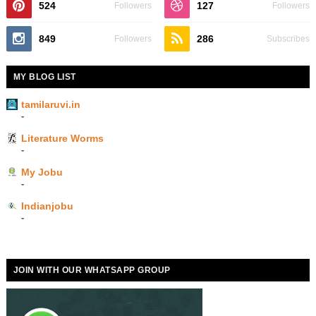
524
127
Followers
Followers
849
286
Followers
Subscribes
MY BLOG LIST
tamilaruvi.in
-
Literature Worms
-
My Jobu
-
Indianjobu
-
JOIN WITH OUR WHATSAPP GROUP