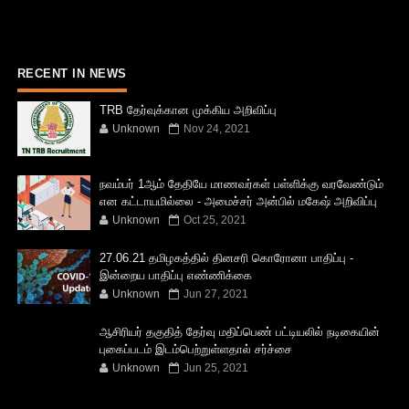
RECENT IN NEWS
TRB தேர்வுக்கான முக்கிய அறிவிப்பு
Unknown
Nov 24, 2021
நவம்பர் 1ஆம் தேதியே மாணவர்கள் பள்ளிக்கு வரவேண்டும்
என கட்டாயமில்லை - அமைச்சர் அன்பில் மகேஷ் அறிவிப்பு
Unknown
Oct 25, 2021
27.06.21 தமிழகத்தில் தினசரி கொரோனா பாதிப்பு -
இன்றைய பாதிப்பு எண்ணிக்கை
Unknown
Jun 27, 2021
ஆசிரியர் தகுதித் தேர்வு மதிப்பெண் பட்டியலில் நடிகையின்
புகைப்படம் இடம்பெற்றுள்ளதால் சர்ச்சை
Unknown
Jun 25, 2021