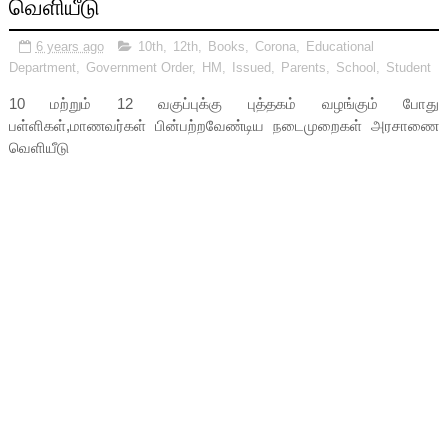
வெளியீடு
6 years ago
10th
,
12th
,
Books
,
Corona
,
Educational
Department
,
Government Order
,
HM
,
Issued
,
Parents
,
School
,
Student
10 மற்றும் 12 வகுப்புக்கு புத்தகம் வழங்கும் போது
பள்ளிகள்,மாணவர்கள் பின்பற்றவேண்டிய நடைமுறைகள் அரசாணை
வெளியீடு