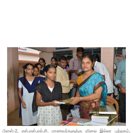
பிளஸ்-2, எஸ்.எஸ்.எல்.சி. மாணவர்களுக்கு விலை இல்லா புத்தகம்,